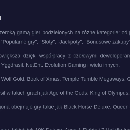
u
eroką gamą gier podzielonych na różne kategorie: od 
 “Popularne gry”, “Sloty”, “Jackpoty”, “Bonusowe zakupy”
powiększa dzięki współpracy z czołowymi dewelopera
 Yggdrasil, NetEnt, Evolution Gaming i wielu innych.
: Wolf Gold, Book of Xmas, Temple Tumble Megaways, Gre
 w takich grach jak Age of the Gods: King of Olympus, 
oria obejmuje gry takie jak Black Horse Deluxe, Queen