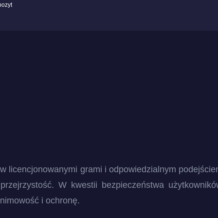
pozyt
 licencjonowanymi grami i odpowiedzialnym podejściem
przejrzystość. W kwestii bezpieczeństwa użytkownik
onimowość i ochronę.