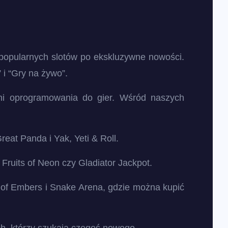
popularnych slotów po ekskluzywne nowości.
 i “Gry na żywo”.
mi oprogramowania do gier. Wśród naszych
at Panda i Yak, Yeti & Roll.
Fruits of Neon czy Gladiator Jackpot.
 of Embers i Snake Arena, gdzie można kupić