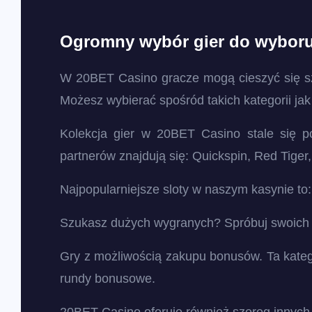
Ogromny wybór gier do wybor
W 20BET Casino gracze mogą cieszyć się sz
Możesz wybierać spośród takich kategorii jak
Kolekcja gier w 20BET Casino stale się 
partnerów znajdują się: Quickspin, Red Tiger,
Najpopularniejsze sloty w naszym kasynie to
Szukasz dużych wygranych? Spróbuj swoich sił
Gry z możliwością zakupu bonusów. Ta kateg
rundy bonusowe.