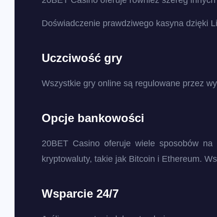
20BET Casino oferuje również szereg innych g
Doświadczenie prawdziwego kasyna dzięki Live
Uczciwość gry
Wszystkie gry online są regulowane przez wy
Opcje bankowości
20BET Casino oferuje wiele sposobów na d
kryptowaluty, takie jak Bitcoin i Ethereum. 
Wsparcie 24/7