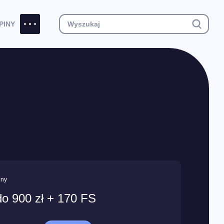
PINY
lny
o 900 zł + 170 FS