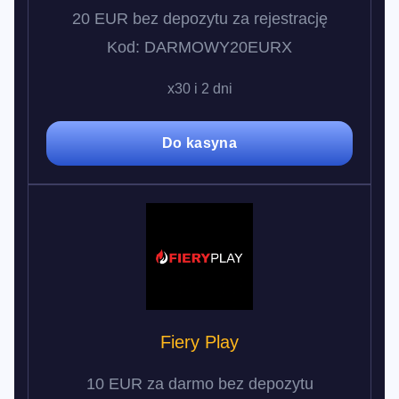
20 EUR bez depozytu za rejestrację
Kod: DARMOWY20EURX
x30 i 2 dni
Do kasyna
Fiery Play
10 EUR za darmo bez depozytu