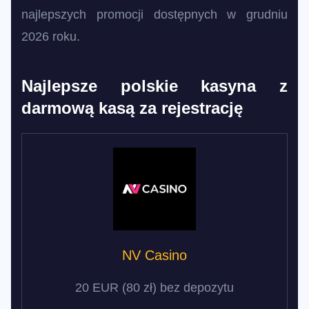
najlepszych promocji dostępnych w grudniu
2026 roku.
Najlepsze polskie kasyna z
darmową kasą za rejestrację
NV Casino
20 EUR (80 zł) bez depozytu