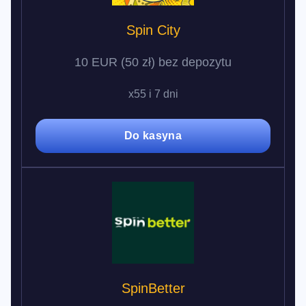
Spin City
10 EUR (50 zł) bez depozytu
x55 i 7 dni
Do kasyna
SpinBetter