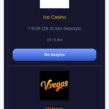
Ice Casino
7 EUR (28 zł) bez depozytu
x5 i 5 dni
Do kasyna