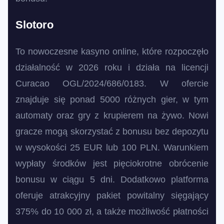
Slotoro
To nowoczesne kasyno online, które rozpoczęło
działalność w 2026 roku i działa na licencji
Curacao OGL/2024/686/0183. W ofercie
znajduje się ponad 5000 różnych gier, w tym
automaty oraz gry z krupierem na żywo. Nowi
gracze mogą skorzystać z bonusu bez depozytu
w wysokości 25 EUR lub 100 PLN. Warunkiem
wypłaty środków jest pięciokrotne obrócenie
bonusu w ciągu 5 dni. Dodatkowo platforma
oferuje atrakcyjny pakiet powitalny sięgający
375% do 10 000 zł, a także możliwość płatności