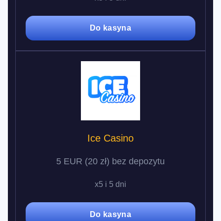
Do kasyna
Ice Casino
5 EUR (20 zł) bez depozytu
x5 i 5 dni
Do kasyna