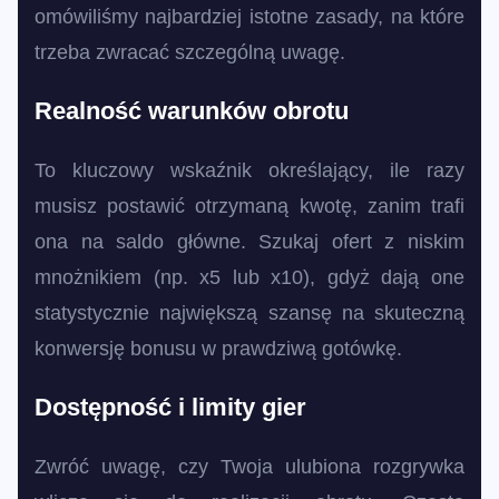
omówiliśmy najbardziej istotne zasady, na które
trzeba zwracać szczególną uwagę.
Realność warunków obrotu
To kluczowy wskaźnik określający, ile razy
musisz postawić otrzymaną kwotę, zanim trafi
ona na saldo główne. Szukaj ofert z niskim
mnożnikiem (np. x5 lub x10), gdyż dają one
statystycznie największą szansę na skuteczną
konwersję bonusu w prawdziwą gotówkę.
Dostępność i limity gier
Zwróć uwagę, czy Twoja ulubiona rozgrywka