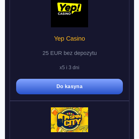
Yep Casino
25 EUR bez depozytu
x5 i 3 dni
Do kasyna