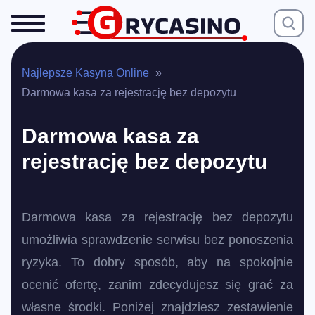
Najlepsze Kasyna Online
»
Darmowa kasa za rejestrację bez depozytu
Darmowa kasa za
rejestrację bez depozytu
Darmowa kasa za rejestrację bez depozytu
umożliwia sprawdzenie serwisu bez ponoszenia
ryzyka. To dobry sposób, aby na spokojnie
ocenić ofertę, zanim zdecydujesz się grać za
własne środki. Poniżej znajdziesz zestawienie