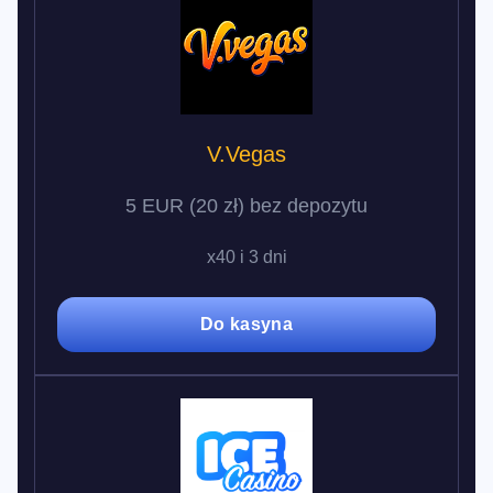
V.Vegas
5 EUR (20 zł) bez depozytu
x40 i 3 dni
Do kasyna