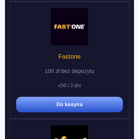
Fastone
100 zł bez depozytu
x50 i 3 dni
Do kasyna