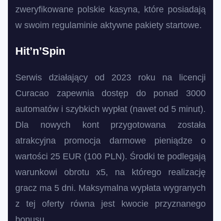
zweryfikowane polskie kasyna, które posiadają
w swoim regulaminie aktywne pakiety startowe.
Hit’n’Spin
Serwis działający od 2023 roku na licencji
Curacao zapewnia dostęp do ponad 3000
automatów i szybkich wypłat (nawet od 5 minut).
Dla nowych kont przygotowana została
atrakcyjna promocja darmowe pieniądze o
wartości 25 EUR (100 PLN). Środki te podlegają
warunkowi obrotu x5, na którego realizację
gracz ma 5 dni. Maksymalna wypłata wygranych
z tej oferty równa jest kwocie przyznanego
bonusu.