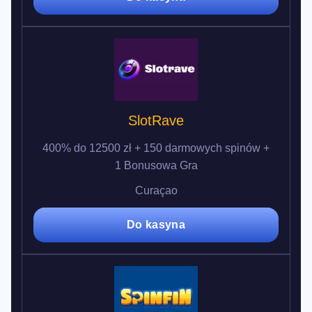
SlotRave
400% do 12500 zł + 150 darmowych spinów +
1 Bonusowa Gra
Curaçao
Do kasyna