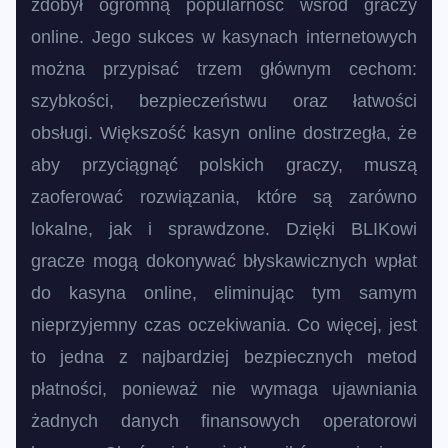
zdobył ogromną popularność wśród graczy
online. Jego sukces w kasynach internetowych
można przypisać trzem głównym cechom:
szybkości, bezpieczeństwu oraz łatwości
obsługi. Większość kasyn online dostrzegła, że
aby przyciągnąć polskich graczy, muszą
zaoferować rozwiązania, które są zarówno
lokalne, jak i sprawdzone. Dzięki BLIKowi
gracze mogą dokonywać błyskawicznych wpłat
do kasyna online, eliminując tym samym
nieprzyjemny czas oczekiwania. Co więcej, jest
to jedna z najbardziej bezpiecznych metod
płatności, ponieważ nie wymaga ujawniania
żadnych danych finansowych operatorowi