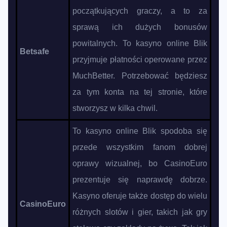
początkujących graczy, a to za
sprawą ich dużych bonusów
powitalnych. To kasyno online Blik
Betsafe
przyjmuje płatności operowane przez
MuchBetter. Potrzebować będziesz
za tym konta na tej stronie, które
stworzysz w kilka chwil.
To kasyno online Blik spodoba się
przede wszystkim fanom dobrej
oprawy wizualnej, bo CasinoEuro
prezentuje się naprawdę dobrze.
Kasyno oferuje także dostęp do wielu
CasinoEuro
różnych slotów i gier, takich jak gry