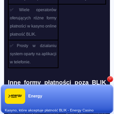
✅Wiele operatorów
oferujących różne formy
płatności w kasyno online
płatność BLIK.
✅Prosty w działaniu
system oparty na aplikacji
w telefonie.
Inne formy płatności poza BLIK
kasyno
Energy
Kasyno z BLIK oferuje również wiele
Kasyno, które akceptuje płatność BLIK - Energy Casino
alternatywnych metod płatności. Wśród