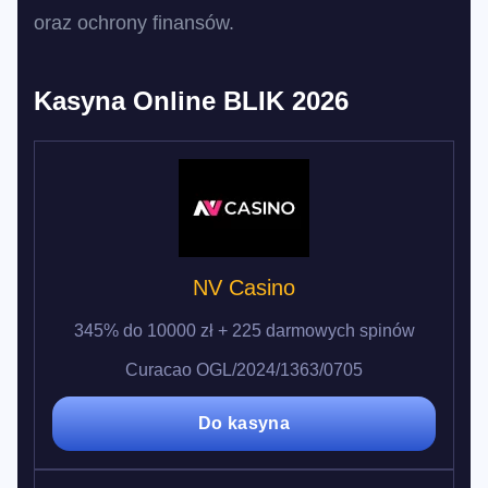
oraz ochrony finansów.
Kasyna Online BLIK 2026
NV Casino
345% do 10000 zł + 225 darmowych spinów
Curacao OGL/2024/1363/0705
Do kasyna