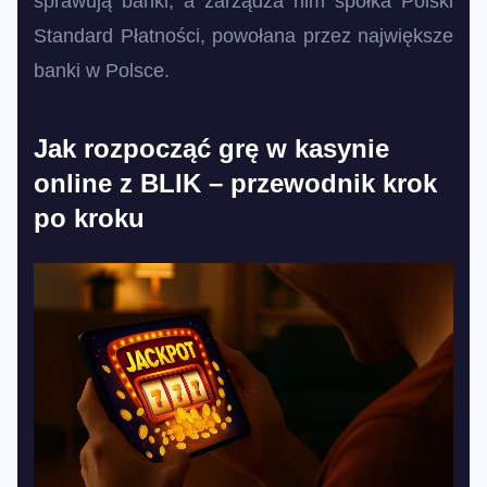
sprawują banki, a zarządza nim spółka Polski
Standard Płatności, powołana przez największe
banki w Polsce.
Jak rozpocząć grę w kasynie
online z BLIK – przewodnik krok
po kroku