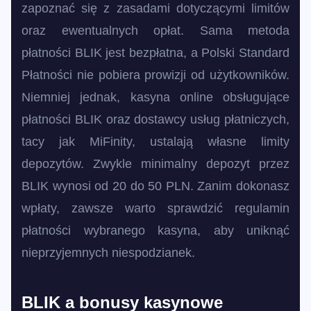
zapoznać się z zasadami dotyczącymi limitów
oraz ewentualnych opłat. Sama metoda
płatności BLIK jest bezpłatna, a Polski Standard
Płatności nie pobiera prowizji od użytkowników.
Niemniej jednak, kasyna online obsługujące
płatności BLIK oraz dostawcy usług płatniczych,
tacy jak MiFinity, ustalają własne limity
depozytów. Zwykle minimalny depozyt przez
BLIK wynosi od 20 do 50 PLN. Zanim dokonasz
wpłaty, zawsze warto sprawdzić regulamin
płatności wybranego kasyna, aby uniknąć
nieprzyjemnych niespodzianek.
BLIK a bonusy kasynowe