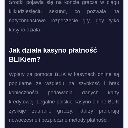
Środki pojawią się na koncie gracza w ciągu
kilkudziesięciu sekund, co pozwala na
natychmiastowe rozpoczęcie gry, gdy tylko
kasyno działa.
Jak działa kasyno płatność
BLIKiem?
Wpłaty za pomocą BLIK w kasynach online są
popularne ze względu na szybkość i brak
konieczności podawania danych karty
kredytowej. Legalne polskie kasyno online BLIK
zyskuje zaufanie graczy, którzy preferują
nowoczesne i bezpieczne metody płatności.