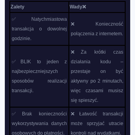
Zalety
Wady❌
✅Natychmiastowa
❌Konieczność
transakcja o dowolnej
połączenia z internetem.
godzinie.
❌Za krótki czas
✅BLIK to jeden z
działania kodu –
najbezpieczniejszych
przestaje on być
sposobów realizacji
aktywny po 2 minutach,
transakcji.
więc czasami musisz
się spieszyć.
✅Brak konieczności
❌Łatwość transakcji
wykorzystywania danych
może sprzyjać utracie
osobowych do płatności.
kontroli nad wydatkami.