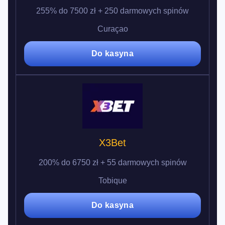
255% do 7500 zł + 250 darmowych spinów
Curaçao
Do kasyna
X3Bet
200% do 6750 zł + 55 darmowych spinów
Tobique
Do kasyna