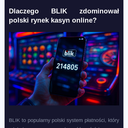
Dlaczego BLIK zdominował
polski rynek kasyn online?
BLIK to popularny polski system płatności, który