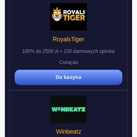
RoyalsTiger
100% do 2500 zł + 150 darmowych spinów
Curaçao
Do kasyna
Winbeatz