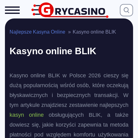
Najlepsze Kasyna Online
»
Kasyno online BLIK
Kasyno online BLIK
Kasyno online BLIK w Polsce 2026 cieszy się
dużą popularnością wśród osób, które oczekują
błyskawicznych i bezpiecznych transakcji. W
tym artykule znajdziesz zestawienie najlepszych
kasyn online
obsługujących BLIK, a także
dowiesz się, jakie korzyści zapewnia ta metoda
płatności pod względem komfortu użytkowania