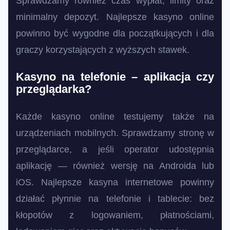
Sprawdzamy również czas wypłat, limity oraz
minimalny depozyt. Najlepsze kasyno online
powinno być wygodne dla początkujących i dla
graczy korzystających z wyższych stawek.
Kasyno na telefonie – aplikacja czy
przeglądarka?
Każde kasyno online testujemy także na
urządzeniach mobilnych. Sprawdzamy stronę w
przeglądarce, a jeśli operator udostępnia
aplikację — również wersję na Androida lub
iOS. Najlepsze kasyna internetowe powinny
działać płynnie na telefonie i tablecie: bez
kłopotów z logowaniem, płatnościami,