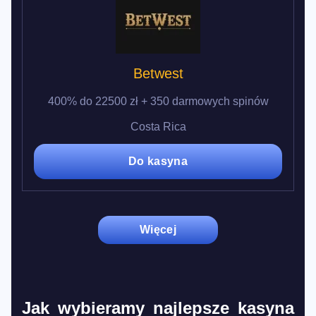
Betwest
400% do 22500 zł + 350 darmowych spinów
Costa Rica
Do kasyna
Więcej
Jak wybieramy najlepsze kasyna