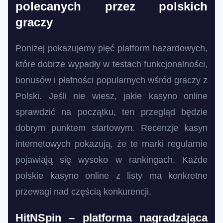
polecanych przez polskich
graczy
Poniżej pokazujemy pięć platform hazardowych,
które dobrze wypadły w testach funkcjonalności,
bonusów i płatności popularnych wśród graczy z
Polski. Jeśli nie wiesz, jakie kasyno online
sprawdzić na początku, ten przegląd będzie
dobrym punktem startowym. Recenzje kasyn
internetowych pokazują, że te marki regularnie
pojawiają się wysoko w rankingach. Każde
polskie kasyno online z listy ma konkretne
przewagi nad częścią konkurencji.
HitNSpin – platforma nagradzająca