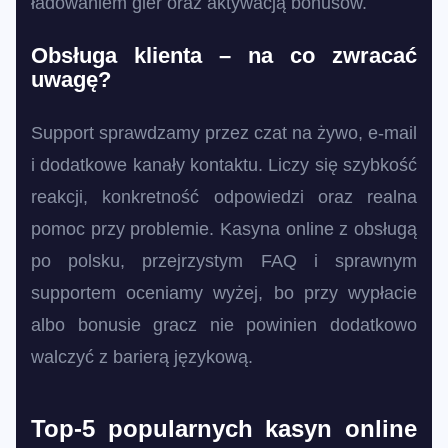
ładowaniem gier oraz aktywacją bonusów.
Obsługa klienta – na co zwracać
uwagę?
Support sprawdzamy przez czat na żywo, e-mail
i dodatkowe kanały kontaktu. Liczy się szybkość
reakcji, konkretność odpowiedzi oraz realna
pomoc przy problemie. Kasyna online z obsługą
po polsku, przejrzystym FAQ i sprawnym
supportem oceniamy wyżej, bo przy wypłacie
albo bonusie gracz nie powinien dodatkowo
walczyć z barierą językową.
Top-5 popularnych kasyn online