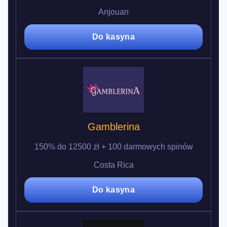
Anjouan
Do kasyna
Gamblerina
150% do 12500 zł + 100 darmowych spinów
Costa Rica
Do kasyna