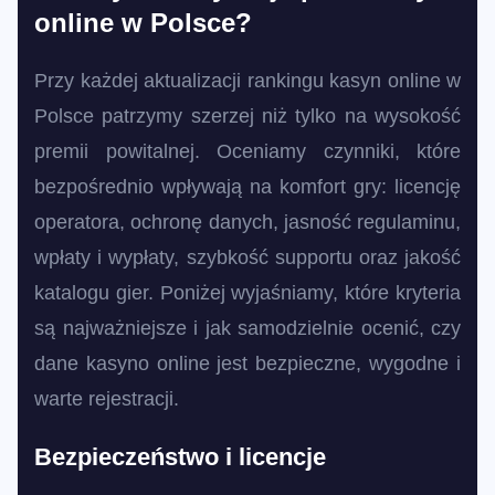
online w Polsce?
Przy każdej aktualizacji rankingu kasyn online w
Polsce patrzymy szerzej niż tylko na wysokość
premii powitalnej. Oceniamy czynniki, które
bezpośrednio wpływają na komfort gry: licencję
operatora, ochronę danych, jasność regulaminu,
wpłaty i wypłaty, szybkość supportu oraz jakość
katalogu gier. Poniżej wyjaśniamy, które kryteria
są najważniejsze i jak samodzielnie ocenić, czy
dane kasyno online jest bezpieczne, wygodne i
warte rejestracji.
Bezpieczeństwo i licencje