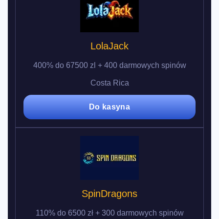
LolaJack
400% do 67500 zl + 400 darmowych spinów
Costa Rica
Do kasyna
SpinDragons
110% do 6500 zł + 300 darmowych spinów