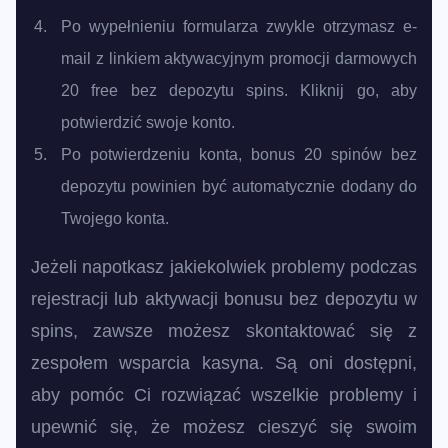
Po wypełnieniu formularza zwykle otrzymasz e-
mail z linkiem aktywacyjnym promocji darmowych
20 free bez depozytu spins. Kliknij go, aby
potwierdzić swoje konto.
Po potwierdzeniu konta, bonus 20 spinów bez
depozytu powinien być automatycznie dodany do
Twojego konta.
Jeżeli napotkasz jakiekolwiek problemy podczas
rejestracji lub aktywacji bonusu bez depozytu w
spins, zawsze możesz skontaktować się z
zespołem wsparcia kasyna. Są oni dostępni,
aby pomóc Ci rozwiązać wszelkie problemy i
upewnić się, że możesz cieszyć się swoim