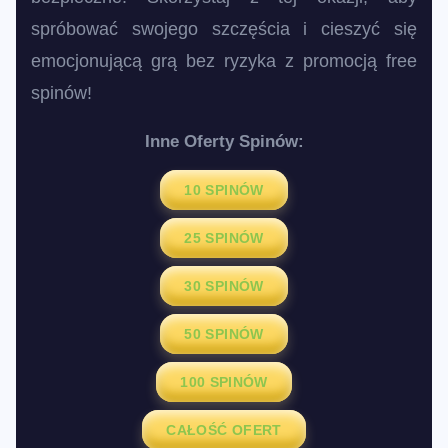
spróbować swojego szczęścia i cieszyć się
emocjonującą grą bez ryzyka z promocją
free
spinów!
Inne Oferty Spinów:
10 SPINÓW
25 SPINÓW
30 SPINÓW
50 SPINÓW
100 SPINÓW
СAŁOŚĆ OFERT