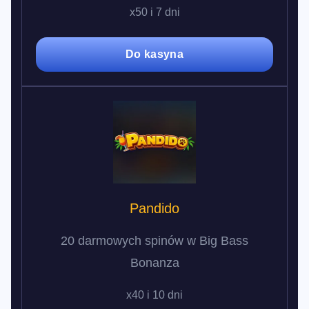
x50 i 7 dni
Do kasyna
Pandido
20 darmowych spinów w Big Bass
Bonanza
x40 i 10 dni