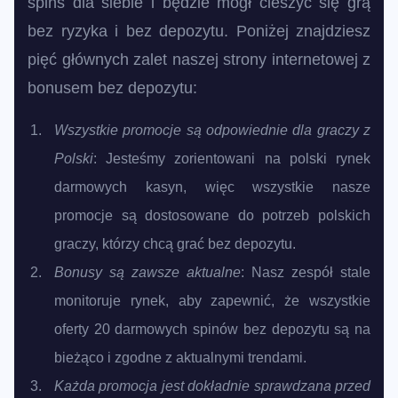
spins dla siebie i będzie mógł cieszyć się grą
bez ryzyka i bez depozytu. Poniżej znajdziesz
pięć głównych zalet naszej strony internetowej z
bonusem bez depozytu:
Wszystkie promocje są odpowiednie dla graczy z
Polski
: Jesteśmy zorientowani na polski rynek
darmowych kasyn, więc wszystkie nasze
promocje są dostosowane do potrzeb polskich
graczy, którzy chcą grać bez depozytu.
Bonusy są zawsze aktualne
: Nasz zespół stale
monitoruje rynek, aby zapewnić, że wszystkie
oferty 20 darmowych spinów bez depozytu są na
bieżąco i zgodne z aktualnymi trendami.
Każda promocja jest dokładnie sprawdzana przed