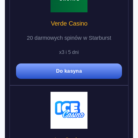
Verde Casino
20 darmowych spinów w Starburst
x3 i 5 dni
Do kasyna