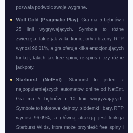
pozwala podwoić swoje wygrane.
Wolf Gold (Pragmatic Play):
Gra ma 5 bębnów i
25 linii wygrywających. Symbole to różne
zwierzęta, takie jak wilki, konie, orły i bizony. RTP
wynosi 96,01%, a gra oferuje kilka emocjonujących
funkcji, takich jak free spiny, re-spins i trzy różne
jackpoty.
Starburst (NetEnt):
Starburst to jeden z
najpopularniejszych automatów online od NetEnt.
Gra ma 5 bębnów i 10 linii wygrywających.
Symbole to kolorowe klejnoty, siódemki i bary. RTP
wynosi 96,09%, a główną atrakcją jest funkcja
Starburst Wilds, która może przynieść free spiny i