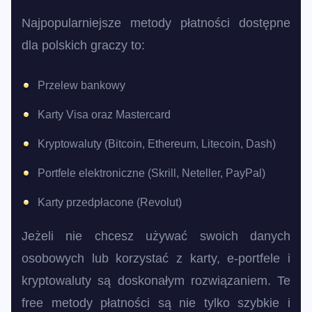
Najpopularniejsze metody płatności dostępne
dla polskich graczy to:
Przelew bankowy
Karty Visa oraz Mastercard
Kryptowaluty (Bitcoin, Ethereum, Litecoin, Dash)
Portfele elektroniczne (Skrill, Neteller, PayPal)
Karty przedpłacone (Revolut)
Jeżeli nie chcesz używać swoich danych
osobowych lub korzystać z karty, e-portfele i
kryptowaluty są doskonałym rozwiązaniem. Te
free metody płatności są nie tylko szybkie i