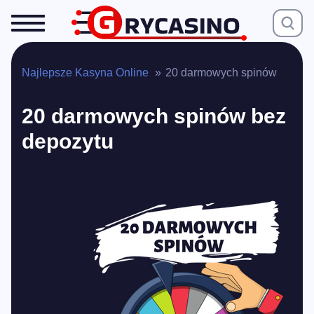
Najlepsze Kasyna Online
»
20 darmowych spinów
20 darmowych spinów bez
depozytu