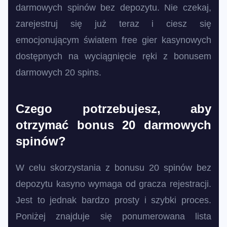
darmowych spinów bez depozytu. Nie czekaj,
zarejestruj się już teraz i ciesz się
emocjonującym światem free gier kasynowych
dostępnych na wyciągnięcie ręki z bonusem
darmowych 20 spins.
Czego potrzebujesz, aby
otrzymać bonus 20 darmowych
spinów?
W celu skorzystania z bonusu 20 spinów bez
depozytu kasyno wymaga od gracza rejestracji.
Jest to jednak bardzo prosty i szybki proces.
Poniżej znajduje się ponumerowana lista