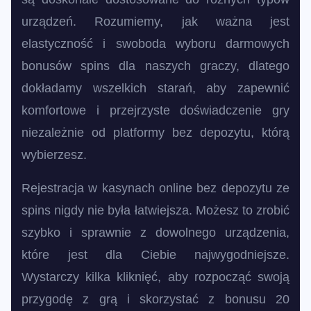
urządzeń. Rozumiemy, jak ważna jest
elastyczność i swoboda wyboru darmowych
bonusów spins dla naszych graczy, dlatego
dokładamy wszelkich starań, aby zapewnić
komfortowe i przejrzyste doświadczenie gry
niezależnie od platformy bez depozytu, którą
wybierzesz.
Rejestracja w kasynach online bez depozytu ze
spins nigdy nie była łatwiejsza. Możesz to zrobić
szybko i sprawnie z dowolnego urządzenia,
które jest dla Ciebie najwygodniejsze.
Wystarczy kilka kliknięć, aby rozpocząć swoją
przygodę z grą i skorzystać z bonusu 20