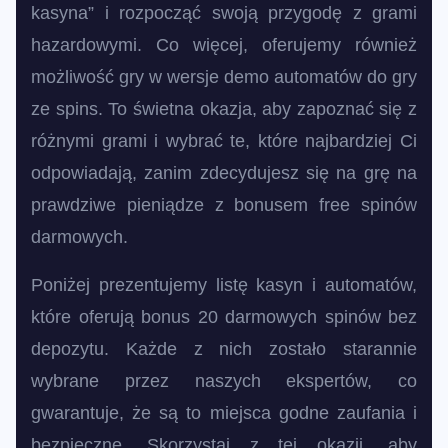
kasyna” i rozpocząć swoją przygodę z grami
hazardowymi. Co więcej, oferujemy również
możliwość gry w wersje demo automatów do gry
ze
spins
. To świetna okazja, aby zapoznać się z
różnymi grami i wybrać te, które najbardziej Ci
odpowiadają, zanim zdecydujesz się na grę na
prawdziwe pieniądze z bonusem
free
spinów
darmowych
.
Poniżej prezentujemy listę kasyn i automatów,
które oferują bonus
20 darmowych spinów bez
depozytu
. Każde z nich zostało starannie
wybrane przez naszych ekspertów, co
gwarantuje, że są to miejsca godne zaufania i
bezpieczne. Skorzystaj z tej okazji, aby