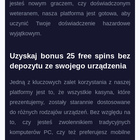
jesteś nowym graczem, czy doświadczonym
weteranem, nasza platforma jest gotowa, aby
uczynić Twoje doświadczenie hazardowe
wyjątkowym.
Uzyskaj bonus 25 free spins bez
depozytu ze swojego urządzenia
Jedną z kluczowych zalet korzystania z naszej
platformy jest to, że wszystkie kasyna, które
prezentujemy, zostały starannie dostosowane
do różnych rodzajów urządzeń. Bez względu na
to, czy jesteś zwolennikiem tradycyjnych
komputerów PC, czy też preferujesz mobilne