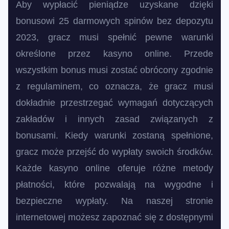
Aby wypłacić pieniądze uzyskane dzięki
bonusowi 25 darmowych spinów bez depozytu
2023, gracz musi spełnić pewne warunki
określone przez kasyno online. Przede
wszystkim bonus musi zostać obrócony zgodnie
z regulaminem, co oznacza, że gracz musi
dokładnie przestrzegać wymagań dotyczących
zakładów i innych zasad związanych z
bonusami. Kiedy warunki zostaną spełnione,
gracz może przejść do wypłaty swoich środków.
Każde kasyno online oferuje różne metody
płatności, które pozwalają na wygodne i
bezpieczne wypłaty. Na naszej stronie
internetowej możesz zapoznać się z dostępnymi