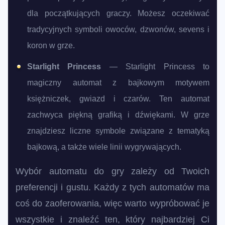
dla początkujących graczy. Możesz oczekiwać
tradycyjnych symboli owoców, dzwonów, sevens i
koron w grze.
Starlight Princess
— Starlight Princess to
magiczny automat z bajkowym motywem
księżniczek, gwiazd i czarów. Ten automat
zachwyca piękną grafiką i dźwiękami. W grze
znajdziesz liczne symbole związane z tematyką
bajkową, a także wiele linii wygrywających.
Wybór automatu do gry zależy od Twoich
preferencji i gustu. Każdy z tych automatów ma
coś do zaoferowania, więc warto wypróbować je
wszystkie i znaleźć ten, który najbardziej Ci