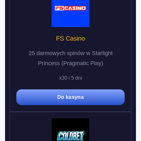
FS Casino
25 darmowych spinów w Starlight
Princess (Pragmatic Play)
x30 i 5 dni
Do kasyna