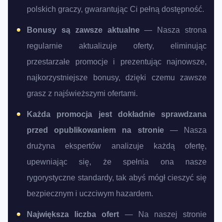
polskich graczy, gwarantując Ci pełną dostępność.
Bonusy są zawsze aktualne
— Nasza strona
regularnie aktualizuje oferty, eliminując
przestarzałe promocje i prezentując najnowsze,
najkorzystniejsze bonusy, dzięki czemu zawsze
grasz z najświeższymi ofertami.
Każda promocja jest dokładnie sprawdzana
przed opublikowaniem na stronie
— Nasza
drużyna ekspertów analizuje każdą ofertę,
upewniając się, że spełnia ona nasze
rygorystyczne standardy, tak abyś mógł cieszyć się
bezpiecznym i uczciwym hazardem.
Największa liczba ofert
— Na naszej stronie