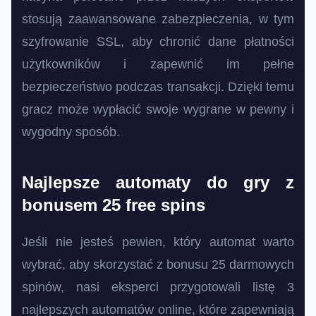
stosują zaawansowane zabezpieczenia, w tym
szyfrowanie SSL, aby chronić dane płatności
użytkowników i zapewnić im pełne
bezpieczeństwo podczas transakcji. Dzięki temu
gracz może wypłacić swoje wygrane w pewny i
wygodny sposób.
Najlepsze automaty do gry z
bonusem 25 free spins
Jeśli nie jesteś pewien, który automat warto
wybrać, aby skorzystać z bonusu 25 darmowych
spinów, nasi eksperci przygotowali listę 3
najlepszych automatów online, które zapewniają