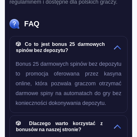
regulaminem i dostępne dla polskich graczy.
FAQ
🎲 Co to jest bonus 25 darmowych
spinów bez depozytu?
Bonus 25 darmowych spinów bez depozytu
to promocja oferowana przez kasyna
online, która pozwala graczom otrzymać
darmowe spiny na automatach do gry bez
konieczności dokonywania depozytu.
🎲 Dlaczego warto korzystać z
bonusów na naszej stronie?