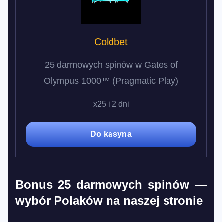
Coldbet
25 darmowych spinów w Gates of
Olympus 1000™ (Pragmatic Play)
x25 i 2 dni
Do kasyna
Bonus 25 darmowych spinów —
wybór Polaków na naszej stronie