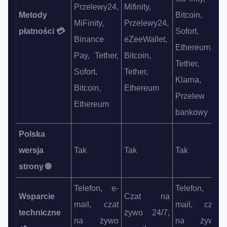
Przelewy24,
Mifinity,
Metody
Bitcoin,
MiFinity,
Przelewy24,
płatności 💳
Sofort,
Binance
eZeeWallet,
Ethereum,
Pay, Tether,
Bitcoin,
Tether,
Sofort,
Tether,
Klarna,
Bitcoin,
Ethereum
Przelew
Ethereum
bankowy
Polska
wersja
Tak
Tak
Tak
strony 🌐
Telefon, e-
Telefon, e-
Wsparcie
Czat na
mail, czat
mail, czat
techniczne
żywo 24/7,
na żywo
na żywo