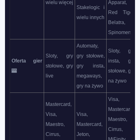
wielu więcej
Apparat,
Stakelogic i
Red Tiger,
wielu innych
Belatra,
Spinomenal
Automaty,
Sloty, gry
Sloty, gry
gry stołowe,
Oferta gier
insta, gry
stołowe, gry
gry insta,
🎰
stołowe, gry
live
megaways,
na żywo
gry na żywo
Visa,
Mastercard,
Mastercard,
Visa,
Visa,
Maestro,
Maestro,
Mastercard,
Cirrus,
Cirrus,
Jeton,
MiFinity,