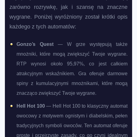
zarówno rozrywkę, jak i szansę na znaczne
wygrane. Poniżej wyróżniony został krótki opis
każdego z tych automatów:
Gonzo’s Quest
— W grze występują także
mnożniki, które mogą zwiększyć Twoje wygrane.
RTP wynosi około 95,97%, co jest całkiem
atrakcyjnym wskaźnikiem. Gra oferuje darmowe
spiny z kumulacyjnymi mnożnikami, które mogą
znacząco zwiększyć Twoje wygrane.
Hell Hot 100
— Hell Hot 100 to klasyczny automat
owocowy z motywem ognistym i diabelskim, pełen
tradycyjnych symboli owoców. Ten automat oferuje
proste i przejrzyste zasady, co go czyni idealnym