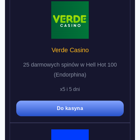
Verde Casino
25 darmowych spinów w Hell Hot 100
(Endorphina)
x5 i 5 dni
Do kasyna