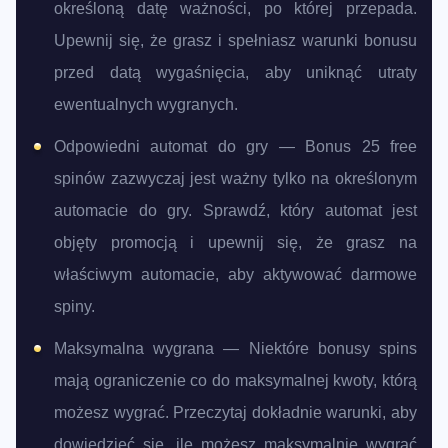
określoną datę ważności, po której przepada.
Upewnij się, że grasz i spełniasz warunki bonusu
przed datą wygaśnięcia, aby uniknąć utraty
ewentualnych wygranych.
Odpowiedni automat do gry — Bonus 25 free
spinów zazwyczaj jest ważny tylko na określonym
automacie do gry. Sprawdź, który automat jest
objęty promocją i upewnij się, że grasz na
właściwym automacie, aby aktywować darmowe
spiny.
Maksymalna wygrana — Niektóre bonusy spins
mają ograniczenie co do maksymalnej kwoty, którą
możesz wygrać. Przeczytaj dokładnie warunki, aby
dowiedzieć się, ile możesz maksymalnie wygrać