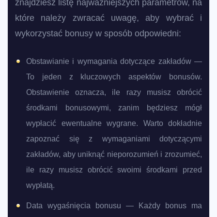
znajdziesz listę najważniejszych parametrów, na
które należy zwracać uwagę, aby wybrać i
wykorzystać bonusy w sposób odpowiedni:
Obstawianie i wymagania dotyczące zakładów —
To jeden z kluczowych aspektów bonusów.
Obstawienie oznacza, ile razy musisz obrócić
środkami bonusowymi, zanim będziesz mógł
wypłacić ewentualne wygrane. Warto dokładnie
zapoznać się z wymaganiami dotyczącymi
zakładów, aby uniknąć nieporozumień i zrozumieć,
ile razy musisz obrócić swoimi środkami przed
wypłatą.
Data wygaśnięcia bonusu — Każdy bonus ma