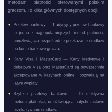
metodami płatności oferowanymi polskim
graczom. To kilka głównych dostępnych opcji:
Przelew bankowy — Tradycyjny przelew bankowy
to jedna z najpopularniejszych metod płatności,
umożliwiająca bezpośrednie przekazanie środków
na konto bankowe gracza.
Karty Visa i MasterCard — Karty kredytowe i
debetowe Visa oraz MasterCard są powszechnie
akceptowane w kasynach online i pozwalają na
łatwe wypłaty.
Szybkie przelewy bankowe — To efektywna
metoda płatności, umożliwiająca natychmiastowe
przekazywanie środków.