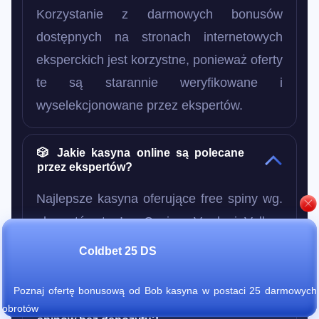
Korzystanie z darmowych bonusów
dostępnych na stronach internetowych
eksperckich jest korzystne, ponieważ oferty
te są starannie weryfikowane i
wyselekcjonowane przez ekspertów.
🎲 Jakie kasyna online są polecane
przez ekspertów?
Najlepsze kasyna oferujące free spiny wg.
ekspertów to Ice Casino, Verde i Vulkan
Bet.
Coldbet 25 DS
Poznaj ofertę bonusową od Bob kasyna w postaci 25 darmowych
🎲 Czy istnieją ograniczenia w
korzystaniu z bonusów 25 darmowych
obrotów