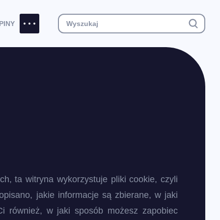
PINY
 ta witryna wykorzystuje pliki cookie, czyli
pisano, jakie informacje są zbierane, w jaki
Ci również, w jaki sposób możesz zapobiec