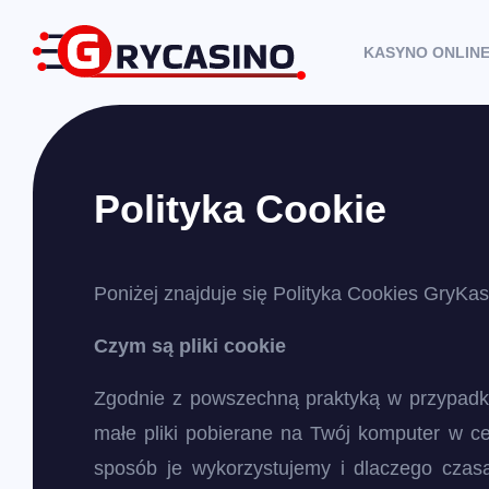
KASYNO ONLIN
Polityka Cookie
Poniżej znajduje się Polityka Cookies GryKa
Czym są pliki cookie
Zgodnie z powszechną praktyką w przypadku p
małe pliki pobierane na Twój komputer w cel
sposób je wykorzystujemy i dlaczego czas