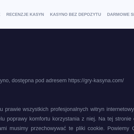
E
RECENZJE KASYN
KASYNO BEZ DEPOZYTU
DARMOWE S
syno, dostępna pod adresem https://gry-kasyna.com/
rawie wszystkich profesjonalnych witryn internetowych,
u poprawy komfortu korzystania z niej. Na tej stronie o
ami musimy przechowywać te pliki cookie. Powiemy 