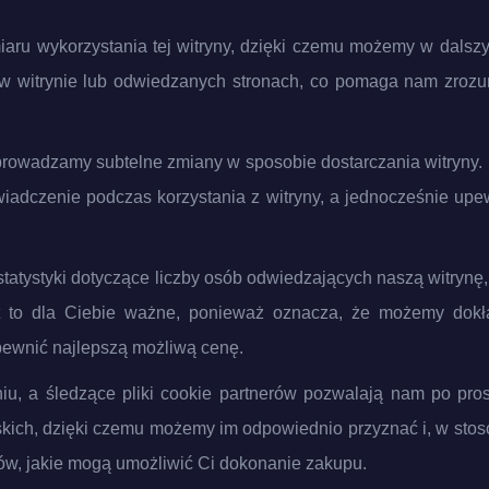
miaru wykorzystania tej witryny, dzięki czemu możemy w dalszy
y w witrynie lub odwiedzanych stronach, co pomaga nam zrozu
rowadzamy subtelne zmiany w sposobie dostarczania witryny. Ki
dczenie podczas korzystania z witryny, a jednocześnie upewni
tatystyki dotyczące liczby osób odwiedzających naszą witrynę, k
Jest to dla Ciebie ważne, ponieważ oznacza, że ​​możemy d
pewnić najlepszą możliwą cenę.
u, a śledzące pliki cookie partnerów pozwalają nam po prostu 
rskich, dzięki czemu możemy im odpowiednio przyznać i, w st
w, jakie mogą umożliwić Ci dokonanie zakupu.