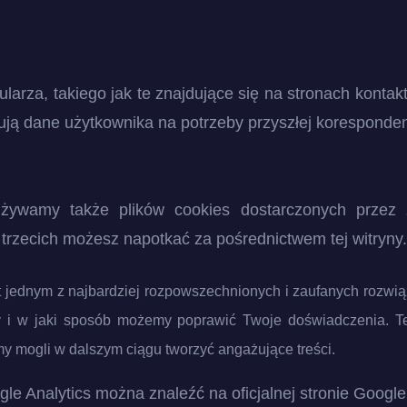
larza, takiego jak te znajdujące się na stronach konta
tują dane użytkownika na potrzeby przyszłej koresponden
żywamy także plików cookies dostarczonych przez za
n trzecich możesz napotkać za pośrednictwem tej witryny.
jest jednym z najbardziej rozpowszechnionych i zaufanych rozw
y i w jaki sposób możemy poprawić Twoje doświadczenia. Te 
my mogli w dalszym ciągu tworzyć angażujące treści.
le Analytics można znaleźć na oficjalnej stronie Google 