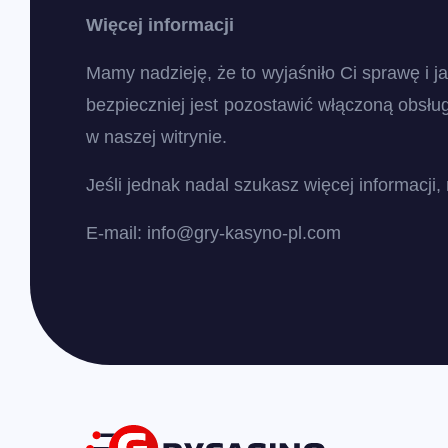
Więcej informacji
Mamy nadzieję, że to wyjaśniło Ci sprawę i ja
bezpieczniej jest pozostawić włączoną obsług
w naszej witrynie.
Jeśli jednak nadal szukasz więcej informacj
E-mail:
info@gry-kasyno-pl.com