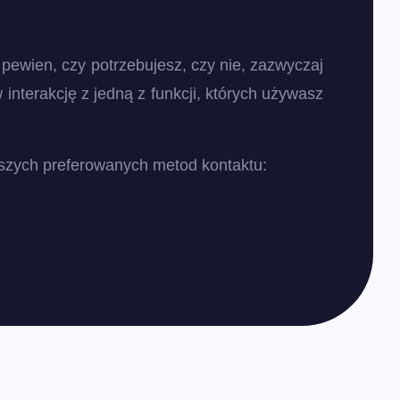
ś pewien, czy potrzebujesz, czy nie, zazwyczaj
interakcję z jedną z funkcji, których używasz
aszych preferowanych metod kontaktu: