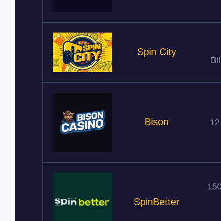
Spin City
Bi
Bison
12
15
SpinBetter