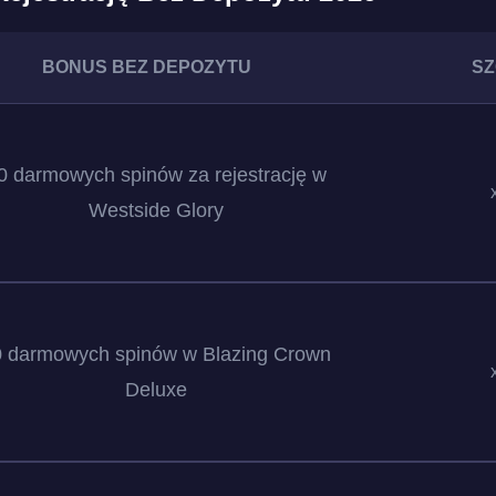
BONUS BEZ DEPOZYTU
SZ
0 darmowych spinów za rejestrację w
Westside Glory
0 darmowych spinów w Blazing Crown
Deluxe