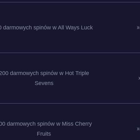
0 darmowych spinów w All Ways Luck
x
200 darmowych spinów w Hot Triple
Sevens
00 darmowych spinów w Miss Cherry
x
Fruits