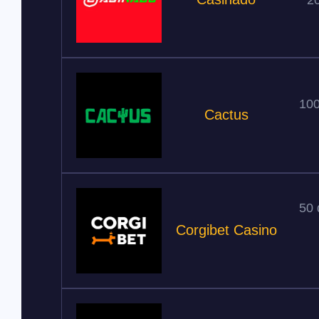
2
10
Cactus
50 
Corgibet Casino