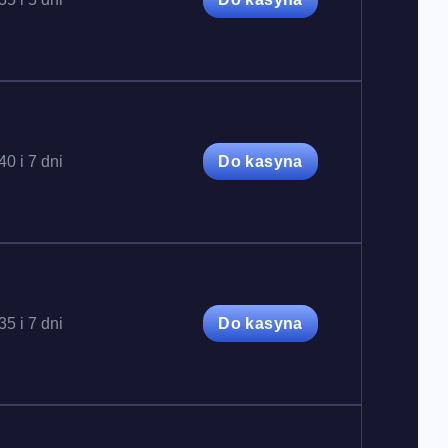
40 i 7 dni
Do kasyna
35 i 7 dni
Do kasyna