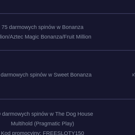
75 darmowych spinów w Bonanza
llion/Aztec Magic Bonanza/Fruit Million
 darmowych spinów w Sweet Bonanza­
x
0 darmowych spinów w The Dog House
Multihold (Pragmatic Play)
Kod promocyjny: FREESLOTY150