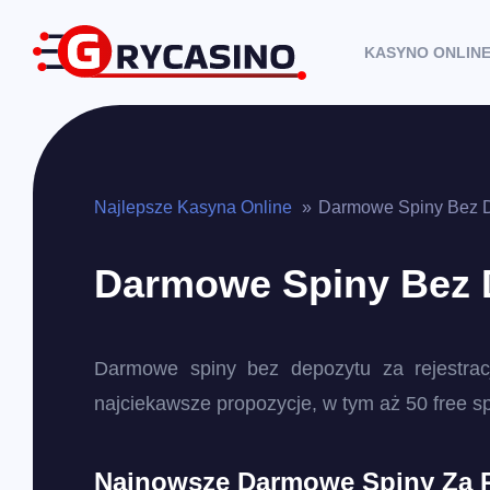
KASYNO ONLIN
Najlepsze Kasyna Online
»
Darmowe Spiny Bez D
Darmowe Spiny Bez D
Darmowe spiny bez depozytu za rejestrac
najciekawsze propozycje, w tym aż 50 free s
Najnowsze Darmowe Spiny Za R