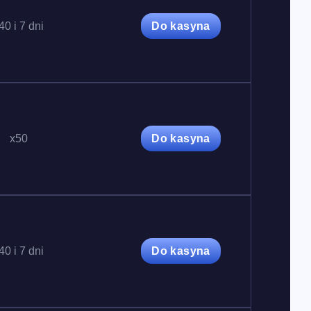
40 i 7 dni
Do kasyna
x50
Do kasyna
40 i 7 dni
Do kasyna