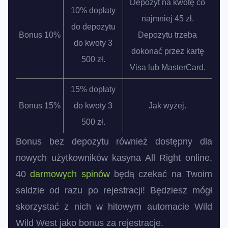
Depozyt na kwotę co
10% dopłaty
najmniej 45 zł.
do depozytu
Bonus 10%
Depozytu trzeba
do kwoty 3
dokonać przez kartę
500 zł.
Visa lub MasterCard.
15% dopłaty
Bonus 15%
do kwoty 3
Jak wyżej.
500 zł.
Bonus bez depozytu również dostępny dla
nowych użytkowników kasyna All Right online.
40
darmowych spinów
będą czekać na Twoim
saldzie od razu po rejestracji! Będziesz mógł
skorzystać z nich w hitowym automacie Wild
Wild West jako bonus za rejestracje.