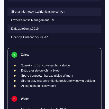
Strona internetowa
:
allrightcasino.com/en
Owner
:
Atlantic Management B.V
Data założenia
:
2019
Licencja
:
Curacao 5536/JAZ
Zalety
Szeroka i zróżnicowana oferta slotów
Dużo gier stołowych na żywo
Sporo bonusów i bardzo niskie Wagery
Strona oraz wsparcie klienta dostępne w języku polskim
Akceptacja polskiej waluty
Wady