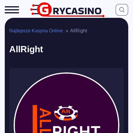
Najlepsze Kasyna Online
»
AllRight
AllRight