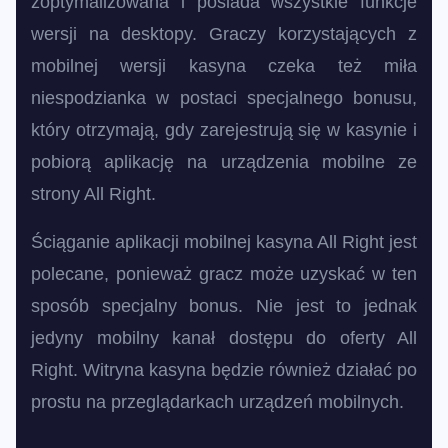
zoptymalizowana i posiada wszystkie funkcje
wersji na desktopy. Graczy korzystających z
mobilnej wersji kasyna czeka też miła
niespodzianka w postaci specjalnego bonusu,
który otrzymają, gdy zarejestrują się w kasynie i
pobiorą aplikację na urządzenia mobilne ze
strony All Right.
Ściąganie aplikacji mobilnej kasyna All Right jest
polecane, ponieważ gracz może uzyskać w ten
sposób specjalny bonus. Nie jest to jednak
jedyny mobilny kanał dostępu do oferty All
Right. Witryna kasyna będzie również działać po
prostu na przeglądarkach urządzeń mobilnych.