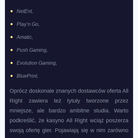
NetEnt,
Play’n Go,
Amatic,
Push Gaming,
Evolution Gaming,
BluePrint.
Oprócz doskonale znanych dostawców oferta All
Right zawiera też tytuły tworzone przez
mniejsze, ale bardzo ambitne studia. Warto
podkreślić, że kasyno All Right wciąż poszerza
swoją ofertę gier. Pojawiają się w nim zarówno