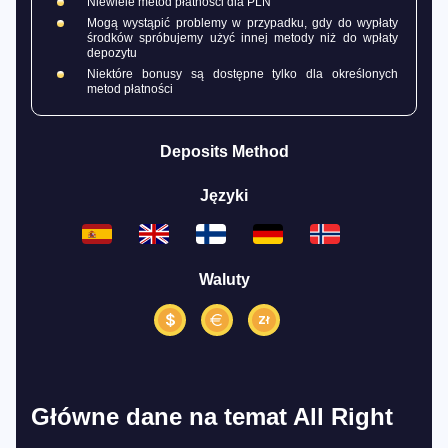
Niewiele metod płatności dla PLN
Mogą wystąpić problemy w przypadku, gdy do wypłaty
środków spróbujemy użyć innej metody niż do wpłaty
depozytu
Niektóre bonusy są dostępne tylko dla określonych
metod płatności
Deposits Method
Języki
Waluty
Główne dane na temat All Right