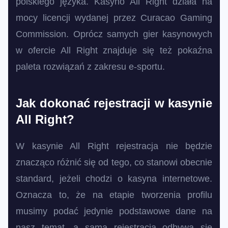
polskiego języka. Kasyno All Right działa na
mocy licencji wydanej przez Curacao Gaming
Commission. Oprócz samych gier kasynowych
w ofercie All Right znajduje się też pokaźna
paleta rozwiązań z zakresu e-sportu.
Jak dokonać rejestracji w kasynie
All Right?
W kasynie All Right rejestracja nie będzie
znacząco różnić się od tego, co stanowi obecnie
standard, jeżeli chodzi o kasyna internetowe.
Oznacza to, że na etapie tworzenia profilu
musimy podać jedynie podstawowe dane na
nasz temat, a sama rejestracja odbywa się