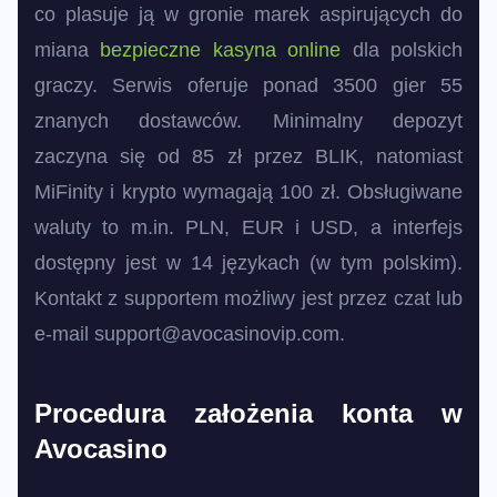
co plasuje ją w gronie marek aspirujących do
miana
bezpieczne kasyna online
dla polskich
graczy. Serwis oferuje ponad 3500 gier 55
znanych dostawców. Minimalny depozyt
zaczyna się od 85 zł przez BLIK, natomiast
MiFinity i krypto wymagają 100 zł. Obsługiwane
waluty to m.in. PLN, EUR i USD, a interfejs
dostępny jest w 14 językach (w tym polskim).
Kontakt z supportem możliwy jest przez czat lub
e-mail
support@avocasinovip.com
.
Procedura założenia konta w
Avocasino