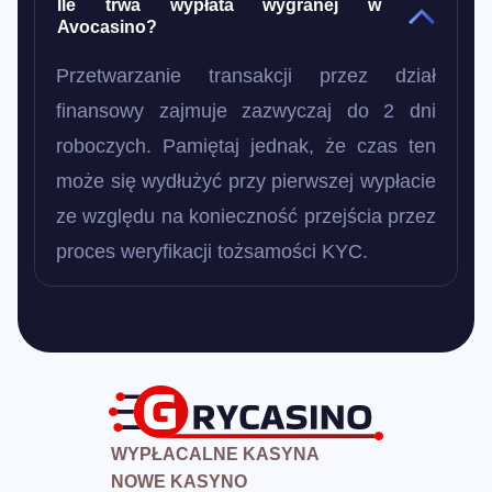
Ile trwa wypłata wygranej w
Avocasino?
Przetwarzanie transakcji przez dział
finansowy zajmuje zazwyczaj do 2 dni
roboczych. Pamiętaj jednak, że czas ten
może się wydłużyć przy pierwszej wypłacie
ze względu na konieczność przejścia przez
proces weryfikacji tożsamości KYC.
WYPŁACALNE KASYNA
NOWE KASYNO