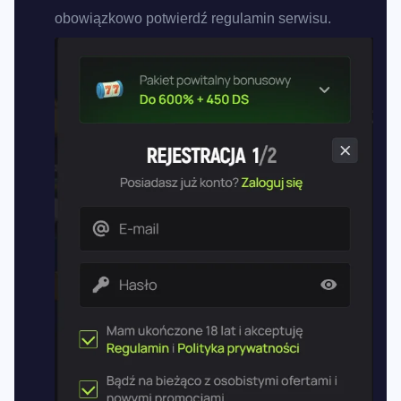
obowiązkowo potwierdź regulamin serwisu.