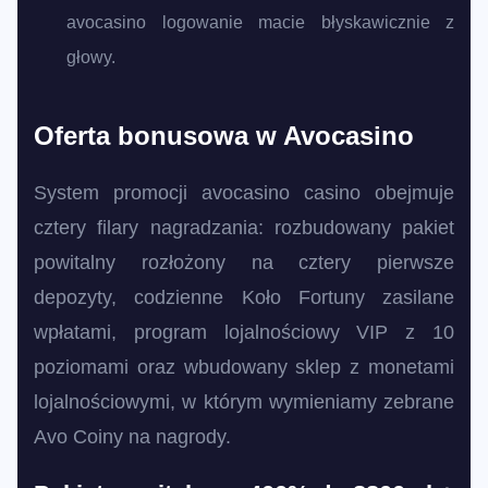
avocasino logowanie macie błyskawicznie z
głowy.
Oferta bonusowa w Avocasino
System promocji avocasino casino obejmuje
cztery filary nagradzania: rozbudowany pakiet
powitalny rozłożony na cztery pierwsze
depozyty, codzienne Koło Fortuny zasilane
wpłatami, program lojalnościowy VIP z 10
poziomami oraz wbudowany sklep z monetami
lojalnościowymi, w którym wymieniamy zebrane
Avo Coiny na nagrody.