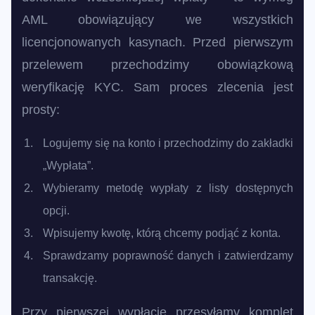
AML obowiązujący we wszystkich
licencjonowanych kasynach. Przed pierwszym
przelewem przechodzimy obowiązkową
weryfikację KYC. Sam proces zlecenia jest
prosty:
Logujemy się na konto i przechodzimy do zakładki
„Wypłata”.
Wybieramy metodę wypłaty z listy dostępnych
opcji.
Wpisujemy kwotę, którą chcemy podjąć z konta.
Sprawdzamy poprawność danych i zatwierdzamy
transakcję.
Przy pierwszej wypłacie przesyłamy komplet