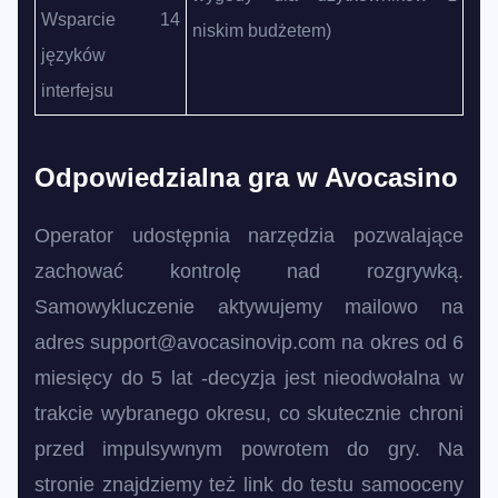
Wsparcie 14
niskim budżetem)
języków
interfejsu
Odpowiedzialna gra w Avocasino
Operator udostępnia narzędzia pozwalające
zachować kontrolę nad rozgrywką.
Samowykluczenie aktywujemy mailowo na
adres
support@avocasinovip.com
na okres od 6
miesięcy do 5 lat -decyzja jest nieodwołalna w
trakcie wybranego okresu, co skutecznie chroni
przed impulsywnym powrotem do gry. Na
stronie znajdziemy też link do testu samooceny