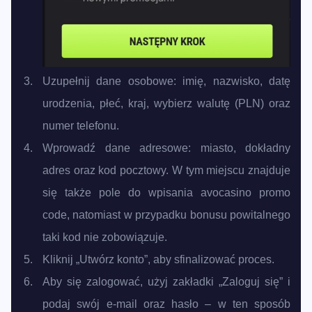
Uzupełnij dane osobowe: imię, nazwisko, datę
urodzenia, płeć, kraj, wybierz walutę (PLN) oraz
numer telefonu.
Wprowadź dane adresowe: miasto, dokładny
adres oraz kod pocztowy. W tym miejscu znajduje
się także pole do wpisania avocasino promo
code, natomiast w przypadku bonusu powitalnego
taki kod nie zobowiązuje.
Kliknij „Utwórz konto”, aby sfinalizować proces.
Aby się zalogować, użyj zakładki „Zaloguj się” i
podaj swój e-mail oraz hasło – w ten sposób