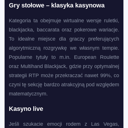
Gry stołowe – klasyka kasynowa
Kategoria ta obejmuje wirtualne wersje ruletki,
blackjacka, baccarata oraz pokerowe wariacje.
To idealne miejsce dla graczy preferujących
algorytmiczną rozgrywkę we własnym tempie.
Popularne tytuły to m.in. European Roulette
oraz Multihand Blackjack, gdzie przy optymalnej
strategii RTP może przekraczać nawet 99%, co
czyni tę sekcję bardzo atrakcyjną pod względem
matematycznym.
Kasyno live
Jeśli szukacie emocji rodem z Las Vegas,