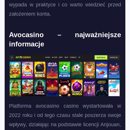
wypada w praktyce i co warto wiedzieć przed
założeniem konta.
Avocasino – najważniejsze
informacje
Platforma avocasino casino wystartowała w
2022 roku i od tego czasu stale poszerza swoje
wpływy, działając na podstawie licencji Anjouan,