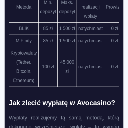
Min.
Maks.
Metoda
realizacji
Prowizja
depozyt
depozyt
wpłaty
BLIK
85 zł
1 500 zł
natychmiast
0 zł
MiFinity
85 zł
1 500 zł
natychmiast
0 zł
Kryptowaluty
(Tether,
45 000
100 zł
natychmiast
0 zł
Bitcoin,
zł
Ethereum)
Jak zlecić wypłatę w Avocasino?
Wypłaty realizujemy tą samą metodą, którą
dokonano wcześniejszej wpłaty – to wymóg