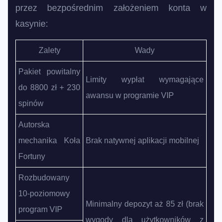
przez bezpośrednim założeniem konta w
kasynie:
Zalety
Wady
Pakiet powitalny
Limity wypłat wymagające
do 8800 zł + 230
awansu w programie VIP
spinów
Autorska
mechanika Koła
Brak natywnej aplikacji mobilnej
Fortuny
Rozbudowany
10-poziomowy
Minimalny depozyt aż 85 zł (brak
program VIP
wygody dla użytkowników z