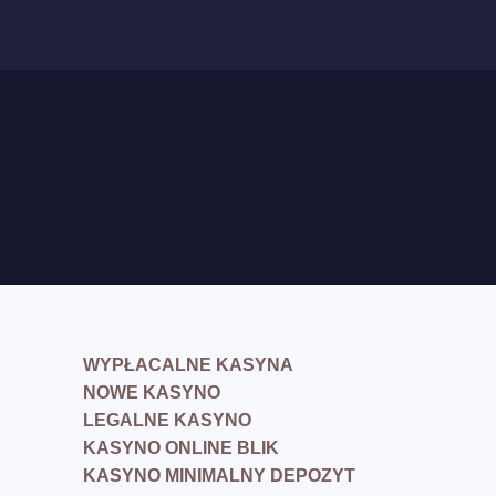
WYPŁACALNE KASYNA
NOWE KASYNO
LEGALNE KASYNO
KASYNO ONLINE BLIK
KASYNO MINIMALNY DEPOZYT