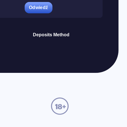
Odwiedź
Deposits Method