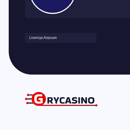
Licencja
:
Anjouan