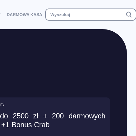
Y
DARMOWA KASA
lny
do 2500 zł + 200 darmowych
 +1 Bonus Crab