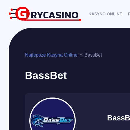
KASYNO ONLINE
Najlepsze Kasyna Online
»
BassBet
BassBet
BassB