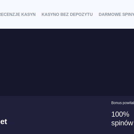
RECENZJE KASYN
KASYNO BEZ DEPOZYTU
DARMOWE SPIN
Bonus powita
100% 
et
spinów