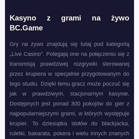
Kasyno z grami na żywo
BC.Game
Gry na żywo znajdują się tutaj pod kategorią
„Live Casino”. Polegają one na połączeniu się z
transmisją prawdziwej rozgrywki sterowanej
przez krupiera w specjalnie przygotowanym do
tego studiu. Dzięki temu gracz może poczuć się
jak w prawdziwym, stacjonarnym kasynie.
Dostępnych jest ponad 300 pokojów do gier z
najpopularniejszymi grami, w których występuje
krupier. To dziesiątka stołów do blackjacka,
ruletki, bakarata, pokera i wielu innych znanych