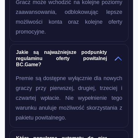
Gracz może wchodzić na kolejne poziomy
zaawansowania, odblokowując lepsze
możliwości konta oraz kolejne oferty
promocyjne.
Jakie są najważniejsze podpunkty
regulaminu oferty powitalnej
BC.Game?
Premie są dostępne wyłącznie dla nowych
graczy przy pierwszej, drugiej, trzeciej i
czwartej wpłacie. Nie wypełnienie tego
warunku anuluje możliwość skorzystania z
pakietu powitalnego.