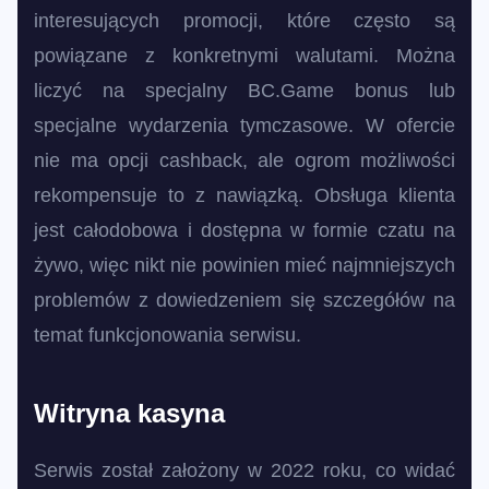
interesujących promocji, które często są
powiązane z konkretnymi walutami. Można
liczyć na specjalny BC.Game bonus lub
specjalne wydarzenia tymczasowe. W ofercie
nie ma opcji cashback, ale ogrom możliwości
rekompensuje to z nawiązką. Obsługa klienta
jest całodobowa i dostępna w formie czatu na
żywo, więc nikt nie powinien mieć najmniejszych
problemów z dowiedzeniem się szczegółów na
temat funkcjonowania serwisu.
Witryna kasyna
Serwis został założony w 2022 roku, co widać