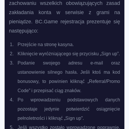
zachowaniu wszelkich obowiązujących zasad
zakładania konta w serwisie z grami na
pieniądze. BC.Game rejestracja prezentuje się
następująco:
Przejście na stronę kasyna.
Kliknięcie wyróżniającego się przycisku „Sign up”.
Podanie swojego adresu e-mail oraz
ustanowienie silnego hasła. Jeśli ktoś ma kod
bonusowy, to powinien kliknąć „Referral/Promo
Code” i przepisać ciąg znaków.
Po wprowadzeniu podstawowych danych
pozostaje jedynie potwierdzić osiągnięcie
pełnoletności i kliknąć „Sign up”.
Jeśli wszystko zostało wprowadzone poprawnie,