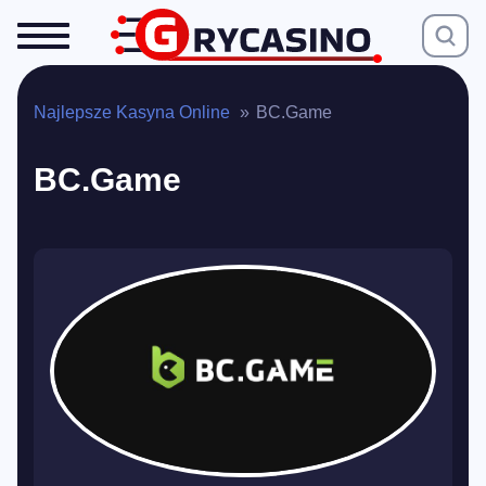
Najlepsze Kasyna Online
»
BC.Game
BC.Game