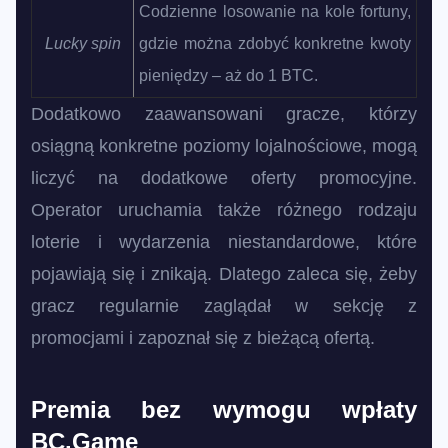
Codzienne losowanie na kole fortuny,
Lucky spin
gdzie można zdobyć konkretne kwoty
pieniędzy – aż do 1 BTC.
Dodatkowo zaawansowani gracze, którzy
osiągną konkretne poziomy lojalnościowe, mogą
liczyć na dodatkowe oferty promocyjne.
Operator uruchamia także różnego rodzaju
loterie i wydarzenia niestandardowe, które
pojawiają się i znikają. Dlatego zaleca się, żeby
gracz regularnie zaglądał w sekcję z
promocjami i zapoznał się z bieżącą ofertą.
Premia bez wymogu wpłaty
BC.Game