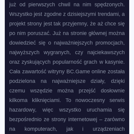
już od pierwszych chwil na nim spędzonych.
Wszystko jest zgodne z dzisiejszymi trendami, a
projekt strony jest tak przyjemny, że aż chce się
po nim poruszać. Już na stronie głównej można
dowiedzieć się o najważniejszych promocjach,
najwyższych wygranych, czy najciekawszych
oraz zyskujących popularność grach w kasynie.
Cała zawartość witryny BC.Game online została
podzielona na najważniejsze działy, dzięki
czemu wszędzie można przejść dosłownie
kilkoma kliknięciami. To nowoczesny serwis
hazardowy, więc wszystko uruchamia się
bezpośrednio ze strony internetowej – zarówno
na komputerach, jak i urządzeniach