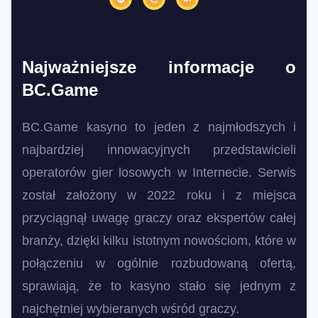
Najważniejsze informacje o
BC.Game
BC.Game kasyno to jeden z najmłodszych i
najbardziej innowacyjnych przedstawicieli
operatorów gier losowych w Internecie. Serwis
został założony w 2022 roku i z miejsca
przyciągnął uwagę graczy oraz ekspertów całej
branży, dzięki kilku istotnym nowościom, które w
połączeniu w ogólnie rozbudowaną ofertą,
sprawiają, że to kasyno stało się jednym z
najchętniej wybieranych wśród graczy.