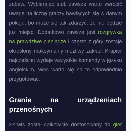
zabaw. Wybierając stół, zawsze warto zwrócić
uwagę na liczbę graczy bawiących się w danym
pokoju, bo może się tak zdarzyć, że nie będzie
już miejsc. Dodatkowo zawsze jest
rozgrywka
na prawdziwe pieniądze
i często z góry zostaje
określony maksymalny możliwy zakład. Krupier
najczęściej wydaje wszystkie komendy w języku
angielskim, więc warto się na to odpowiednio
przygotować.
Granie na urządzeniach
przenośnych
Serwis został całkowicie dostosowany do
gier