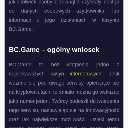
jakiekolwiek osoby z zewnątrz uzyskały dostęp
do danych osobowych użytkownika, lub
informacji o jego działaniach w kasynie
BC.Game.
BC.Game – ogólny wniosek
BC.Game to bez wątpienia jedno z
najciekawszych
kasyn internetowych
. Jeśli
weźmie się pod uwagę serwisy opierające się
na kryptowalutach, to śmiało można go wskazać
jako numer jeden. Twórcy podeszli do tworzenia
tego serwisu, nastawiając się na innowacyjność
oraz jak największe możliwości. Dzięki temu