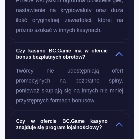
Przede wszystkim ogromna biblioteka gier,
nastawienie na kryptowaluty oraz duża
ilość oryginalnej zawartości, której na
próżno szukać w innych kasynach.
Czy kasyno BC.Game ma w ofercie
bonus bezpłatnych obrotów?
Twórcy nie udostępniają ofert
promocyjnych na bezpłatne spiny,
ponieważ skupiają się na innych nie mniej
przystępnych formach bonusów.
Czy w ofercie BC.Game kasyno
znajduje się program lojalnościowy?