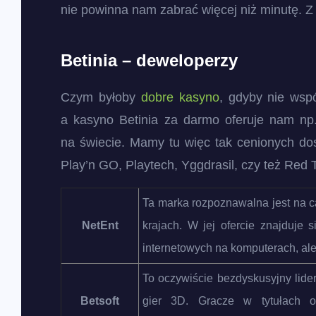
nie powinna nam zabrać więcej niż minutę. Z k
Betinia – deweloperzy
Czym byłoby
dobre kasyno
, gdyby nie wspó
a kasyno Betinia za darmo oferuje nam n
na świecie. Mamy tu więc tak cenionych d
Play’n GO, Playtech, Yggdrasil, czy też Red 
Ta marka rozpoznawalna jest na ca
NetEnt
krajach. W jej ofercie znajduje
internetowych na komputerach, ale
To oczywiście bezdyskusyjny lider
Betsoft
gier 3D. Gracze w tytułach o