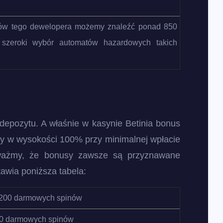
któw tego dewelopera możemy znaleźć ponad 850
ż szeroki wybór automatów hazardowych takich
depozytu. A właśnie w kasynie Betinia bonus
lny w wysokości 100% przy minimalnej wpłacie
ważmy, że bonusy zawsze są przyznawane
tawia poniższa tabela:
 200 darmowych spinów
50 darmowych spinów