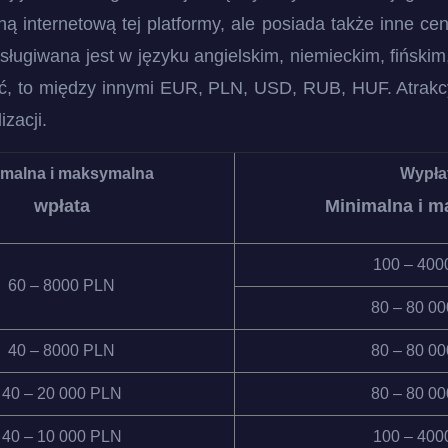
ną internetową tej platformy, ale posiada także inne c
sługiwana jest w języku angielskim, niemieckim, fińskim
ać, to między innymi EUR, PLN, USD, RUB, HUF. Atrakcyjn
zacji.
imalna i maksymalna
Wypła
wpłata
Minimalna i 
100 – 400
60 – 8000 PLN
80 – 80 0
40 – 8000 PLN
80 – 80 0
40 – 20 000 PLN
80 – 80 0
40 – 10 000 PLN
100 – 400