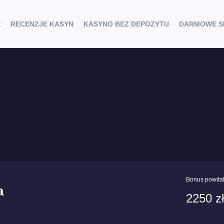
E
RECENZJE KASYN
KASYNO BEZ DEPOZYTU
DARMOWE S
Bonus powita
a
2250 z