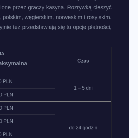
enione przez graczy kasyna. Rozrywką cieszyć
, polskim, węgierskim, norweskim i rosyjskim.
ie też przedstawiają się tu opcje płatności,
ta
Czas
maksymalna
0 PLN
1 – 5 dni
00 PLN
00 PLN
00 PLN
do 24 godzin
0 PLN