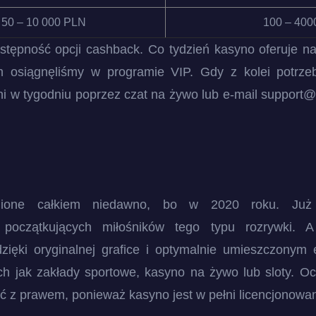
50 – 10 000 PLN
100 – 400
stępność opcji cashback. Co tydzień kasyno oferuje na
m osiągnęliśmy w programie VIP. Gdy z kolei potrzeb
i w tygodniu poprzez czat na żywo lub e-mail
support@
mione całkiem niedawno, bo w 2020 roku. Już 
 początkujących miłośników tego typu rozrywki. A
zięki oryginalnej grafice i optymalnie umieszczonym
ch jak zakłady sportowe, kasyno na żywo lub sloty. Ocz
 z prawem, ponieważ kasyno jest w pełni licencjonowa