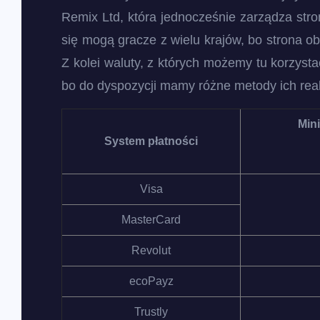
Remix Ltd, która jednocześnie zarządza stro
się mogą gracze z wielu krajów, bo strona ob
Z kolei waluty, z których możemy tu korzyst
bo do dyspozycji mamy różne metody ich reali
Min
System płatności
Visa
MasterCard
Revolut
ecoPayz
Trustly