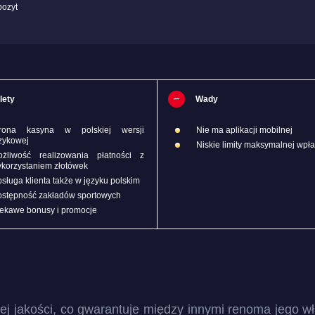
pozyt
lety
Wady
trona kasyna w polskiej wersji
Nie ma aplikacji mobilnej
zykowej
Niskie limity maksymalnej wpła
żliwość realizowania płatności z
korzystaniem złotówek
sługa klienta także w języku polskim
stępność zakładów sportowych
ekawe bonusy i promocje
ej jakości, co gwarantuje między innymi renoma jego wła