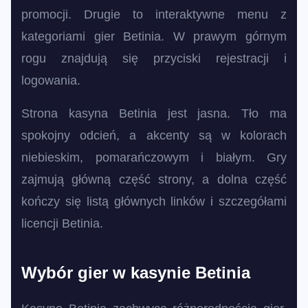
promocji. Drugie to interaktywne menu z
kategoriami gier Betinia. W prawym górnym
rogu znajdują się przyciski rejestracji i
logowania.
Strona kasyna Betinia jest jasna. Tło ma
spokojny odcień, a akcenty są w kolorach
niebieskim, pomarańczowym i białym. Gry
zajmują główną część strony, a dolna część
kończy się listą głównych linków i szczegółami
licencji Betinia.
Wybór gier w kasynie Betinia