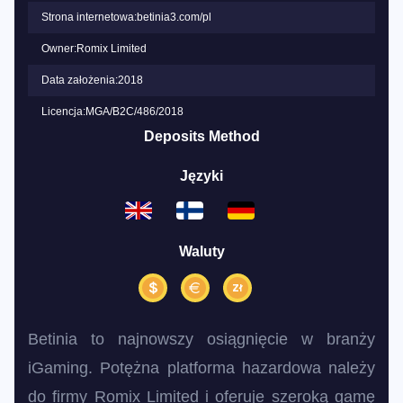
Strona internetowa
:
betinia3.com/pl
Owner
:
Romix Limited
Data założenia
:
2018
Licencja
:
MGA/B2C/486/2018
Deposits Method
Języki
Waluty
Betinia to najnowszy osiągnięcie w branży
iGaming. Potężna platforma hazardowa należy
do firmy Romix Limited i oferuje szeroką gamę