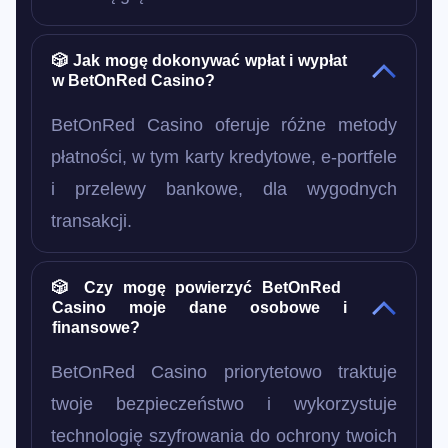
🎲 Jak mogę dokonywać wpłat i wypłat
w BetOnRed Casino?
BetOnRed Casino oferuje różne metody
płatności, w tym karty kredytowe, e-portfele
i przelewy bankowe, dla wygodnych
transakcji.
🎲 Czy mogę powierzyć BetOnRed
Casino moje dane osobowe i
finansowe?
BetOnRed Casino priorytetowo traktuje
twoje bezpieczeństwo i wykorzystuje
technologię szyfrowania do ochrony twoich