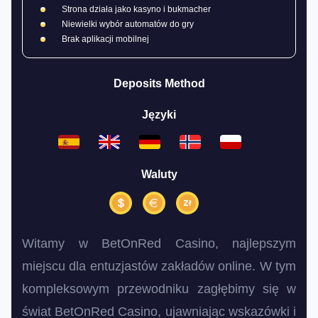
Strona działa jako kasyno i bukmacher
Niewielki wybór automatów do gry
Brak aplikacji mobilnej
Deposits Method
Języki
Waluty
Witamy w BetOnRed Casino, najlepszym
miejscu dla entuzjastów zakładów online. W tym
kompleksowym przewodniku zagłębimy się w
świat BetOnRed Casino, ujawniając wskazówki i