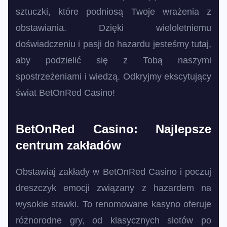
sztuczki, które podniosą Twoje wrażenia z
obstawiania. Dzięki wieloletniemu
doświadczeniu i pasji do hazardu jesteśmy tutaj,
aby podzielić się z Tobą naszymi
spostrzeżeniami i wiedzą. Odkryjmy ekscytujący
świat BetOnRed Casino!
BetOnRed Casino: Najlepsze
centrum zakładów
Obstawiaj zakłady w BetOnRed Casino i poczuj
dreszczyk emocji związany z hazardem na
wysokie stawki. To renomowane kasyno oferuje
różnorodne gry, od klasycznych slotów po