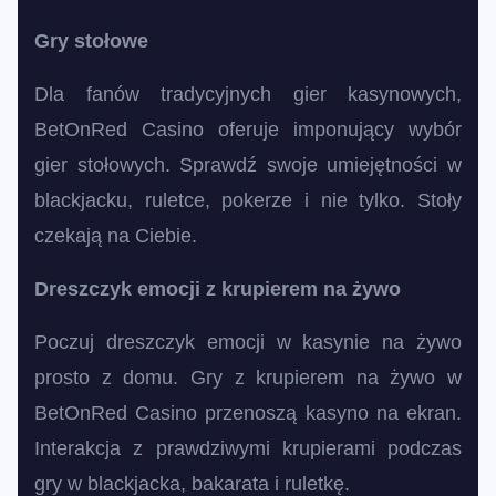
Gry stołowe
Dla fanów tradycyjnych gier kasynowych,
BetOnRed Casino oferuje imponujący wybór
gier stołowych. Sprawdź swoje umiejętności w
blackjacku, ruletce, pokerze i nie tylko. Stoły
czekają na Ciebie.
Dreszczyk emocji z krupierem na żywo
Poczuj dreszczyk emocji w kasynie na żywo
prosto z domu. Gry z krupierem na żywo w
BetOnRed Casino przenoszą kasyno na ekran.
Interakcja z prawdziwymi krupierami podczas
gry w blackjacka, bakarata i ruletkę.