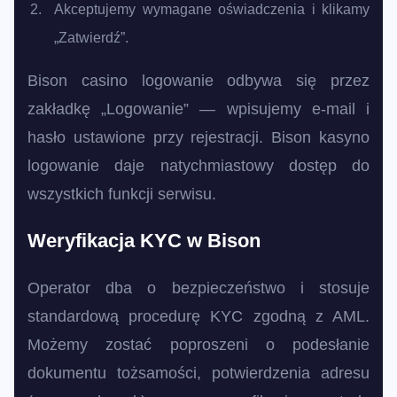
Akceptujemy wymagane oświadczenia i klikamy
„Zatwierdź”.
Bison casino logowanie odbywa się przez
zakładkę „Logowanie” — wpisujemy e-mail i
hasło ustawione przy rejestracji. Bison kasyno
logowanie daje natychmiastowy dostęp do
wszystkich funkcji serwisu.
Weryfikacja KYC w Bison
Operator dba o bezpieczeństwo i stosuje
standardową procedurę KYC zgodną z AML.
Możemy zostać poproszeni o podesłanie
dokumentu tożsamości, potwierdzenia adresu