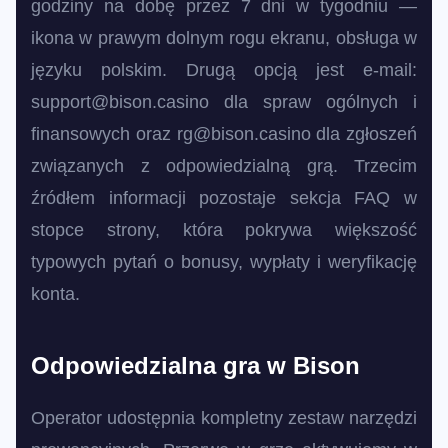
godziny na dobę przez 7 dni w tygodniu —
ikona w prawym dolnym rogu ekranu, obsługa w
języku polskim. Drugą opcją jest e-mail:
support@bison.casino
dla spraw ogólnych i
finansowych oraz
rg@bison.casino
dla zgłoszeń
związanych z odpowiedzialną grą. Trzecim
źródłem informacji pozostaje sekcja FAQ w
stopce strony, która pokrywa większość
typowych pytań o bonusy, wypłaty i weryfikację
konta.
Odpowiedzialna gra w Bison
Operator udostępnia kompletny zestaw narzędzi