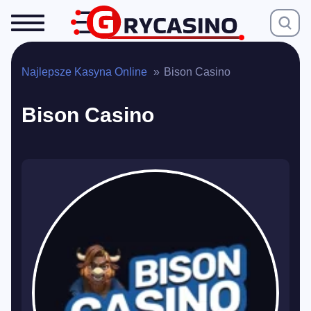
Najlepsze Kasyna Online
»
Bison Casino
Bison Casino