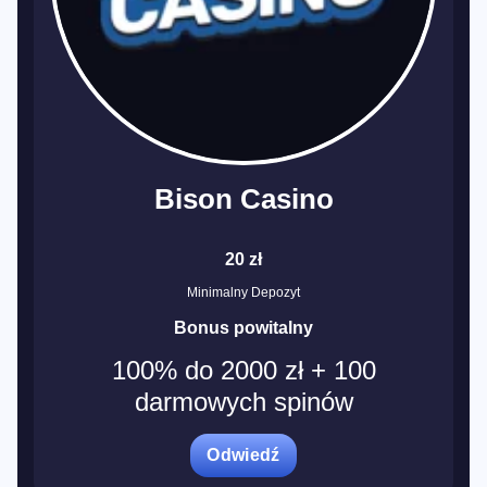
Bison Casino
20 zł
Minimalny Depozyt
Bonus powitalny
100% do 2000 zł + 100
darmowych spinów
Odwiedź