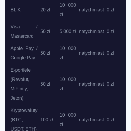
10 000
BLIK
20 zł
natychmiast
0 zł
zł
Visa /
50 zł
5 000 zł
natychmiast
0 zł
Mastercard
Apple Pay /
10 000
50 zł
natychmiast
0 zł
Google Pay
zł
E-portfele
(Revolut,
10 000
50 zł
natychmiast
0 zł
MiFinity,
zł
Jeton)
Kryptowaluty
10 000
(BTC,
100 zł
natychmiast
0 zł
zł
USDT, ETH)