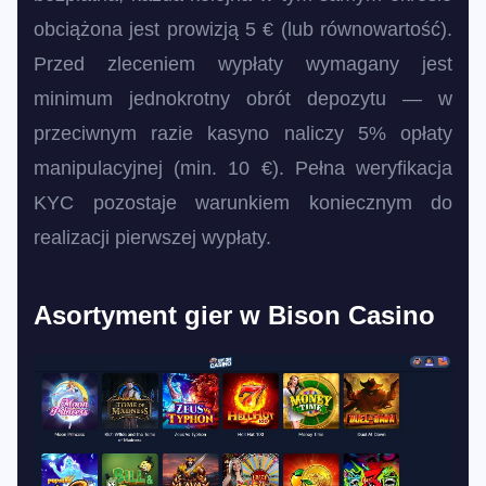
obciążona jest prowizją 5 € (lub równowartość).
Przed zleceniem wypłaty wymagany jest
minimum jednokrotny obrót depozytu — w
przeciwnym razie kasyno naliczy 5% opłaty
manipulacyjnej (min. 10 €). Pełna weryfikacja
KYC pozostaje warunkiem koniecznym do
realizacji pierwszej wypłaty.
Asortyment gier w Bison Casino