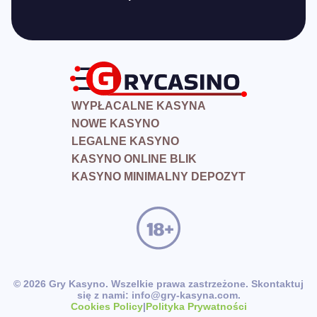
WYPŁACALNE KASYNA
NOWE KASYNO
LEGALNE KASYNO
KASYNO ONLINE BLIK
KASYNO MINIMALNY DEPOZYT
© 2026 Gry Kasyno. Wszelkie prawa zastrzeżone. Skontaktuj
się z nami:
info@gry-kasyna.com
.
Cookies Policy
|
Polityka Prywatności