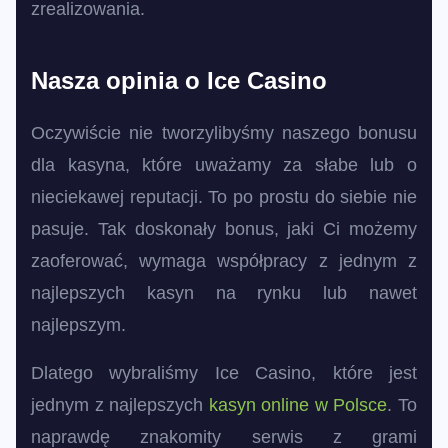
zrealizowania.
Nasza opinia o Ice Casino
Oczywiście nie tworzylibyśmy naszego bonusu
dla kasyna, które uważamy za słabe lub o
nieciekawej reputacji. To po prostu do siebie nie
pasuje. Tak doskonały bonus, jaki Ci możemy
zaoferować, wymaga współpracy z jednym z
najlepszych kasyn na rynku lub nawet
najlepszym.
Dlatego wybraliśmy Ice Casino, które jest
jednym z najlepszych
kasyn online w Polsce
. To
naprawdę znakomity serwis z grami