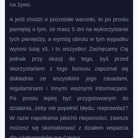
na żywo.
A jeśli chodzi o pozostałe warunki, to po prostu
pamiętaj o tym, że masz 5 dni na wykorzystanie
tych pieniędzy, a wymóg obrotu w tym wypadku
wynosi tutaj x5. I to wszystko! Zachęcamy Cię
jednak przy okazji do tego, byś przed
skorzystaniem z tego bonusu zapoznał się
dokładnie ze wszystkimi jego zasadami,
regulaminami i innymi ważnymi informacjami.
Po prostu lepiej być przygotowanym do
działania, żeby nie popełnić błędu, nieprawdaż?
W razie napotkania jakichś niejasności, zawsze
możesz się skontaktować z działem wsparcia
dla użytkowników Ice Casino.