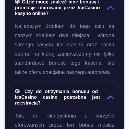
🎲 Gdzie mogę znaleźć inne bonusy i
promocje oferowane przez IceCasino
kasyno online?
Najlepszym źródłem do tego celu są
naszym zdaniem dwa miejsca - witryna
samego kasyna Ice Casino oraz nasza
strona, na której zamieszczamy nie tylko
standardowe bonusy tego kasyna, ale
także oferty specjalne naszego autorstwa.
🎲 Czy do otrzymania bonusu od
IceCasino casino potrzebna jest
rejestracja?
Tak, do skorzystania z korzyści
oferowanych przez ten bonus musisz