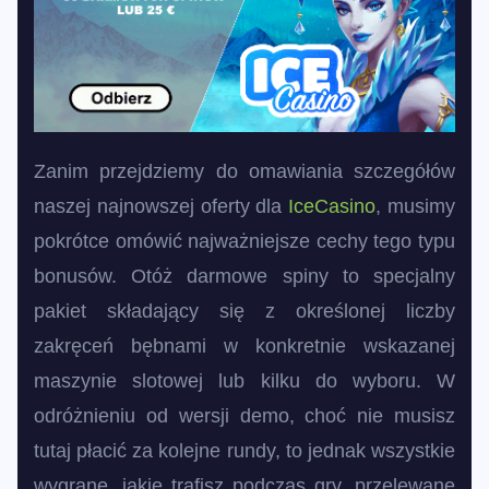
Zanim przejdziemy do omawiania szczegółów
naszej najnowszej oferty dla
IceCasino
, musimy
pokrótce omówić najważniejsze cechy tego typu
bonusów. Otóż darmowe spiny to specjalny
pakiet składający się z określonej liczby
zakręceń bębnami w konkretnie wskazanej
maszynie slotowej lub kilku do wyboru. W
odróżnieniu od wersji demo, choć nie musisz
tutaj płacić za kolejne rundy, to jednak wszystkie
wygrane, jakie trafisz podczas gry, przelewane