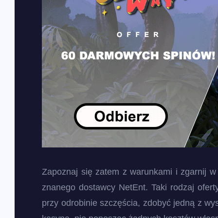
Zapoznaj się zatem z warunkami i zgarnij w
znanego dostawcy NetEnt. Taki rodzaj ofert
przy odrobinie szczęścia, zdobyć jedną z wys