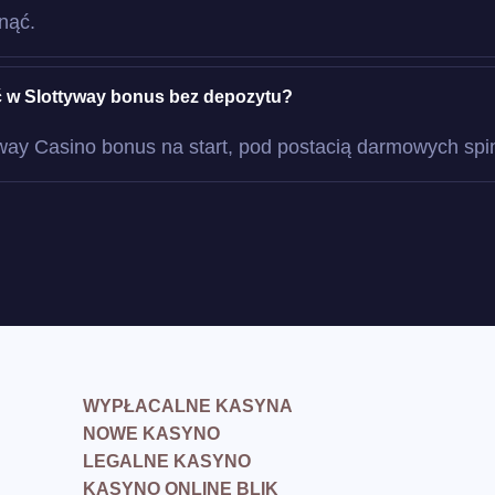
nąć.
ać w Slottyway bonus bez depozytu?
yway Casino bonus na start, pod postacią darmowych sp
WYPŁACALNE KASYNA
NOWE KASYNO
LEGALNE KASYNO
KASYNO ONLINE BLIK