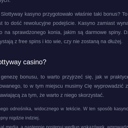
nych.
 Slottyway kasyno przygotowało właśnie taki bonus? To
t to dość rewolucyjne podejście. Kasyno zamiast wyna
o na sprawdzonego konia, jakim są darmowe spiny. Dzi
stają z free spins i kto wie, czy nie zostaną na dłużej.
ottyway casino?
i genezę bonusu, to warto przyjrzeć się, jak w prakt
ikowanego, to w tym miejscu musimy Cię wyprowadzić z 
mawiającą za tym, że warto z niego skorzystać.
ego odnośnika, widocznego w tekście. W ten sposób kasyno z
ny nigdzie indziej.
social media, a następnie postępuj według wskazówek, wprow