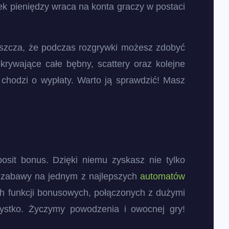
tek pieniędzy wraca na konta graczy w postaci
łaszcza, że podczas rozgrywki możesz zdobyć
krywające całe bębny, scattery oraz kolejne
 chodzi o wypłaty. Warto ją sprawdzić! Masz
osit bonus. Dzięki niemu zyskasz nie tylko
j zabawy na jednym z najlepszych
automatów
ch funkcji bonusowych, połączonych z dużymi
zystko. Życzymy powodzenia i owocnej gry!