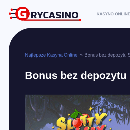
KASYNO ONLIN
Najlepsze Kasyna Online
»
Bonus bez depozytu S
Bonus bez depozytu 