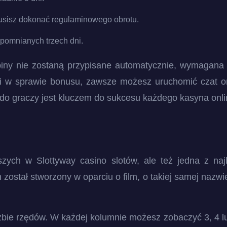
usisz dokonać regulaminowego obrotu.
pomnianych trzech dni.
piny nie zostaną przypisane automatycznie, wymagana
ści w sprawie bonusu, zawsze możesz uruchomić czat onl
do graczy jest kluczem do sukcesu każdego kasyna onli
jszych w Slottyway casino slotów, ale też jedna z na
ostał stworzony w oparciu o film, o takiej samej nazwie
zbie rzędów. W każdej kolumnie możesz zobaczyć 3, 4 lu