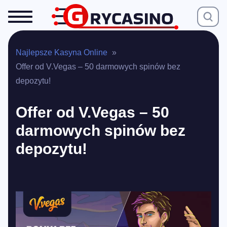
Najlepsze Kasyna Online
»
Offer od V.Vegas – 50 darmowych spinów bez
depozytu!
Offer od V.Vegas – 50
darmowych spinów bez
depozytu!