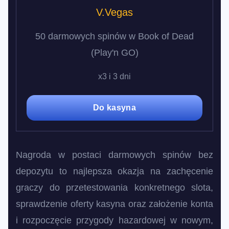
V.Vegas
50 darmowych spinów w Book of Dead
(Play'n GO)
x3 i 3 dni
Do kasyna
Nagroda w postaci darmowych spinów bez
depozytu to najlepsza okazja na zachęcenie
graczy do przetestowania konkretnego slota,
sprawdzenie oferty kasyna oraz założenie konta
i rozpoczęcie przygody hazardowej w nowym,