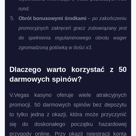
rund.
Obrót bonusowymi środkami
–
po zakończeniu
promocyjnych zakręceń gracz zobowiązany jest
do spełnienia regulaminowego obrotu wager
zgromadzoną gotówką w ilości x3.
Dlaczego warto korzystać z 50
darmowych spinów?
V.Vegas kasyno oferuje wiele atrakcyjnych
promocji. 50 darmowych spinów bez depozytu
to tylko jedna z okazji, która może przyczynić
się do doskonałego początku hazardowej
przygody online. Przy okazji rejestracji konta