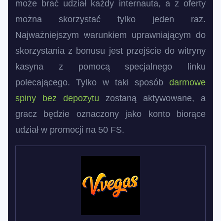
może brać udział każdy internauta, a z oferty
można skorzystać tylko jeden raz.
Najważniejszym warunkiem uprawniającym do
skorzystania z bonusu jest przejście do witryny
kasyna z pomocą specjalnego linku
polecającego. Tylko w taki sposób
darmowe
spiny bez depozytu
zostaną aktywowane, a
gracz będzie oznaczony jako konto biorące
udział w promocji na 50 FS.