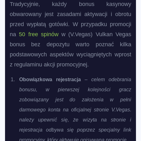
Tradycyjnie, każdy bonus kasynowy
obwarowany jest zasadami aktywacji i obrotu
przed wypłatą gotówki. W przypadku promocji
na
50 free spinów
w (V.Vegas) Vulkan Vegas
bonus bez depozytu warto poznać kilka
podstawowych aspektów wyciągniętych wprost
z regulaminu akcji promocyjnej.
Obowiązkowa rejestracja
–
celem odebrania
bonusu, w pierwszej kolejności gracz
zobowiązany jest do założenia w pełni
darmowego konta na oficjalnej stronie V.Vegas.
należy upewnić się, że wizyta na stronie i
rejestracja odbywa się poprzez specjalny link
promocyjny, który aktywuje opisywaną promocję.