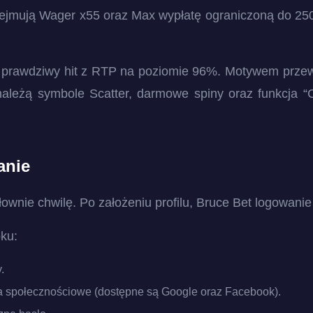
bejmują Wager x55 oraz Max wypłatę ograniczoną do 250 
o prawdziwy hit z RTP na poziomie 96%. Motywem przew
ależą symbole Scatter, darmowe spiny oraz funkcja “C
anie
dosłownie chwilę. Po założeniu profilu, Bruce Bet logowan
oku:
.
a społecznościowe (dostępne są Google oraz Facebook).