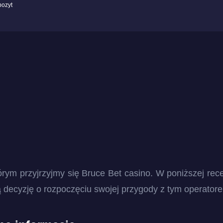
pozyt
rym przyjrzyjmy się Bruce Bet casino. W poniższej recen
decyzję o rozpoczęciu swojej przygody z tym operator