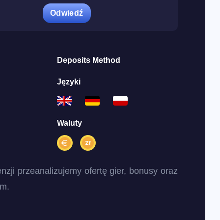
Odwiedź
Deposits Method
Języki
Waluty
zji przeanalizujemy ofertę gier, bonusy oraz
em.