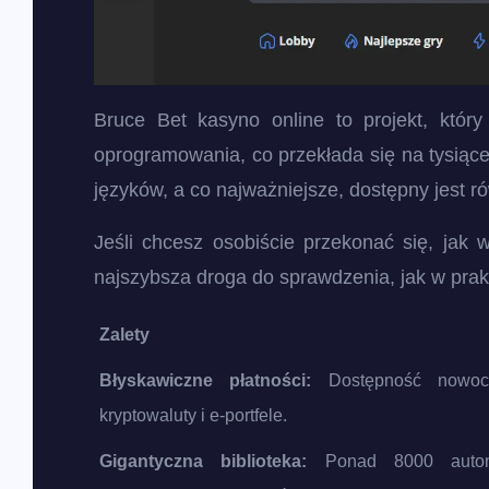
Bruce Bet kasyno online to projekt, któ
oprogramowania, co przekłada się na tysiące
języków, a co najważniejsze, dostępny jest ró
Jeśli chcesz osobiście przekonać się, jak 
najszybsza droga do sprawdzenia, jak w prak
Zalety
Błyskawiczne płatności:
Dostępność nowoc
kryptowaluty i e-portfele.
Gigantyczna biblioteka:
Ponad 8000 autom