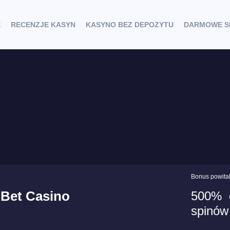
E
RECENZJE KASYN
KASYNO BEZ DEPOZYTU
DARMOWE S
Bonus powita
 Bet Casino
500% 
spinów