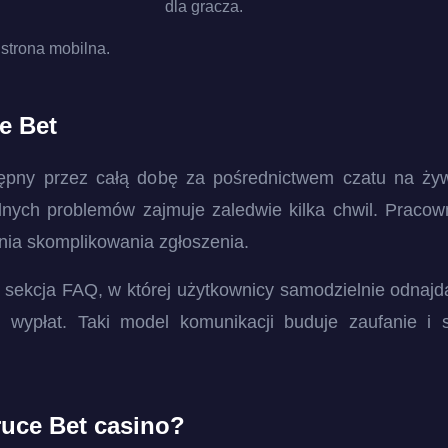
dla gracza.
strona mobilna.
e Bet
tępny przez całą dobę za pośrednictwem czatu na ży
lnych problemów zajmuje zaledwie kilka chwil. Pracown
pnia skomplikowania zgłoszenia.
kcja FAQ, w której użytkownicy samodzielnie odnajdą
zy wypłat. Taki model komunikacji buduje zaufanie i
ruce Bet casino?