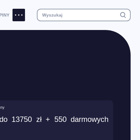
PINY
lny
do 13750 zł + 550 darmowych