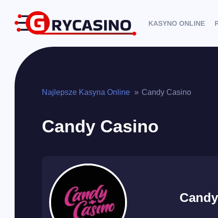
KASYNO ONLINE
Najlepsze Kasyna Online
»
Candy Casino
Candy Casino
Candy