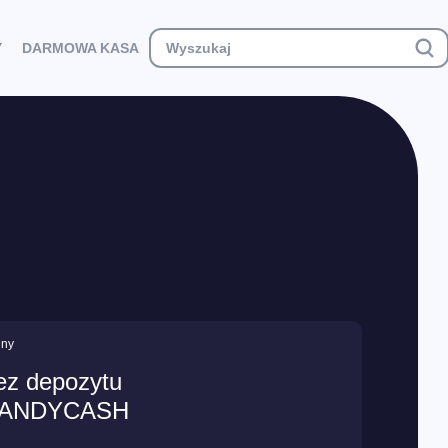
Y
DARMOWA KASA
lny
bez depozytu
CANDYCASH