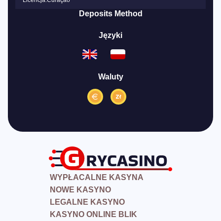
Licencja
:
Curaçao
Deposits Method
Języki
Waluty
WYPŁACALNE KASYNA
NOWE KASYNO
LEGALNE KASYNO
KASYNO ONLINE BLIK