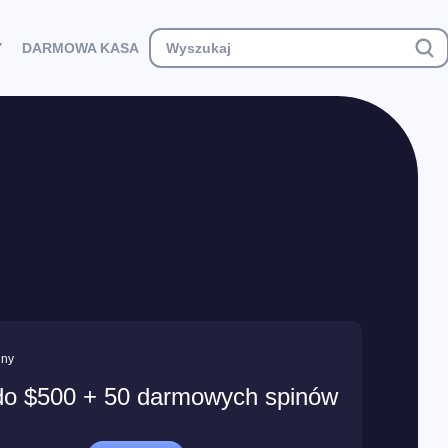
Y
DARMOWA KASA
lny
o $500 + 50 darmowych spinów