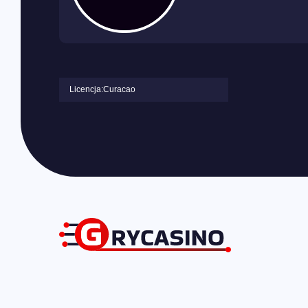
Licencja
:
Curacao