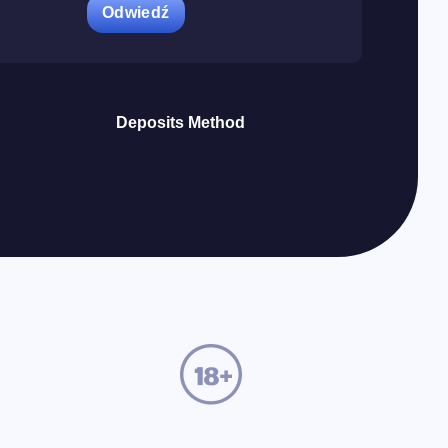
Odwiedź
Deposits Method