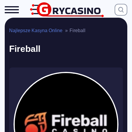
Najlepsze Kasyna Online
»
Fireball
Fireball