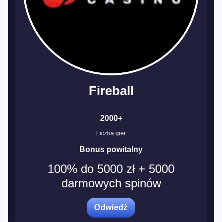
Fireball
2000+
Liczba gier
Bonus powitalny
100% do 5000 zł + 5000
darmowych spinów
Odwiedź