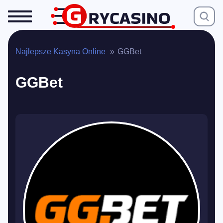
Najlepsze Kasyna Online
»
GGBet
GGBet