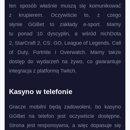
ten sposób właśnie muszą się komunikować
z krupierem. Oczywiście to, z czego
słynie GGBet to zakłady e-sport. Mamy
tu ponad 10 dyscyplin, a wśród nichDota
2, StarCraft 2, CS: GO, League of Legends, Call
of Duty, Fortnite i Overwatch. Mamy także
dostęp do wydarzeń na żywo, co gwarantuje
integracja z platformą Twitch.
Kasyno w telefonie
Gracze mobilni będą zadowoleni, bo kasyno
GGBet na telefon jest oczywiście dostępne.
Strona jest responsywna, a więc dopasuje się