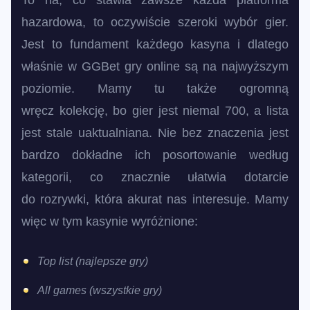
To na, co stawia zawsze każda platforma
hazardowa, to oczywiście szeroki wybór gier.
Jest to fundament każdego kasyna i dlatego
właśnie w GGBet gry online są na najwyższym
poziomie. Mamy tu także ogromną
wręcz kolekcję, bo gier jest niemal 700, a lista
jest stale uaktualniana. Nie bez znaczenia jest
bardzo dokładne ich posortowanie według
kategorii, co znacznie ułatwia dotarcie
do rozrywki, która akurat nas interesuje. Mamy
więc w tym kasynie wyróżnione:
Top list (najlepsze gry)
All games (wszystkie gry)