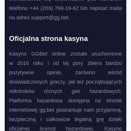
telefonu +44 (203) 769-19-62 lub napisać maila
na adres
support@gg.bet
.
Oficjalna strona kasyna
Kasyno GGBet online zostało uruchomione
w 2016 roku i od tej pory zbiera bardzo
pozytywne opinie, zarówno wśród
doświadczonych graczy, jak też początkujących
miłośników różnych gier hazardowych.
Platforma hazardowa dostępna na stronie
internetowej gg.bet gwarantuje nam przyjemną,
bezpieczną i całkowicie legalną grę dzięki
oficjalnej licencji hazardowej. Kasyno