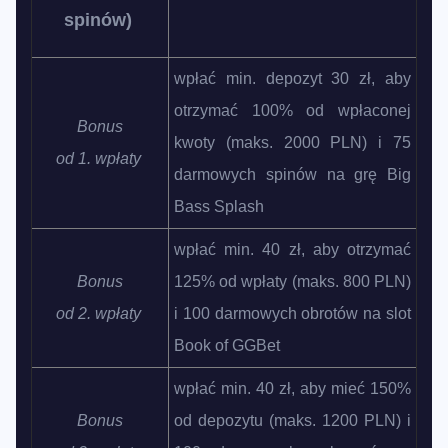
spinów)
wpłać min. depozyt 30 zł, aby
otrzymać 100% od wpłaconej
Bonus
kwoty (maks. 2000 PLN) i 75
od 1. wpłaty
darmowych spinów na grę Big
Bass Splash
wpłać min. 40 zł, aby otrzymać
Bonus
125% od wpłaty (maks. 800 PLN)
od 2. wpłaty
i 100 darmowych obrotów na slot
Book of GGBet
wpłać min. 40 zł, aby mieć 150%
Bonus
od depozytu (maks. 1200 PLN) i