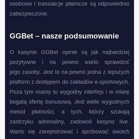
osobowe i transakcje płatnicze są odpowiednio
zabezpieczone.
GGBet – nasze podsumowanie
O kasynie GGBet opinie są jak najbardziej
pozytywne i na pewno warto sprawdzić
jego zasoby. Jest to na pewno jedna z lepszych
platform z dostępem do zakładów e-sportowych.
Poza tym mamy tu wygodny interfejs i w miarę
bogatą ofertę bonusową. Jest wiele wygodnych
metod płatności, a tych, którzy szukają
zastrzyku adrenaliny, zadowoli kasyno live.
Warto się zarejestrować i spróbować swoich