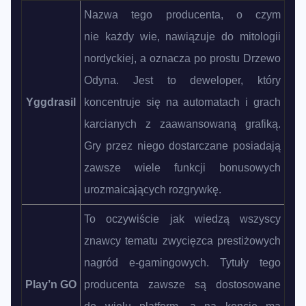
Nazwa tego producenta, o czym
nie każdy wie, nawiązuje do mitologii
nordyckiej, a oznacza po prostu Drzewo
Odyna. Jest to deweloper, który
Yggdrasil
koncentruje się na automatach i grach
karcianych z zaawansowaną grafiką.
Gry przez niego dostarczane posiadają
zawsze wiele funkcji bonusowych
urozmaicających rozgrywkę.
To oczywiście jak wiedzą wszyscy
znawcy tematu zwycięzca prestiżowych
nagród e-gamingowych. Tytuły tego
Play’n GO
producenta zawsze są dostosowane