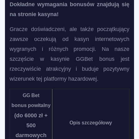
Dokładne wymagania bonusów znajdują się
na stronie kasyna!
Gracze doświadczeni, ale także początkujący
zawsze oczekują od kasyn internetowych
wygranych i różnych promocji. Na nasze
szczęście w kasynie GGBet bonus jest
rzeczywiście atrakcyjny i buduje pozytywny
wizerunek tej platformy hazardowej.
GG Bet
bonus powitalny
(do 6000 zł +
Opis szczegółowy
500
darmowych