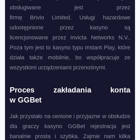
obsługiwane jest przez
firmę Brivio Limited. Usługi hazardowe
udostępnione przez kasyno są
licencjonowane przez Invicta Networks N.V..
Poza tym jest to kasyno typu Instant Play, które
działa także mobilnie, bo współpracuje ze
wszystkimi urządzeniami przenośnymi.
Proces zakładania konta
w GGBet
Jak przystało na cenione i przyjazne w obsłudze
dla graczy kasyno GGBet rejestracja jest
banalnie prosta i szybka. Zajmie nam kilka