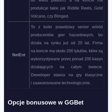
do wielu platform, a na koncie ma
produkcje takie jak Riddle Reels, Gold
Volcano, czy Blinged.
To z kolei prawdziwy senior wśród
producentów gier hazardowych, bo
działa na rynku już od 20 lat. Firma
na koncie ma około 200 tytułów, które są
NetEnt
wykorzystywane przez ponad 200 kasyn
działających na całym świecie.
Deweloper stawia na gry klasyczne
i zaawansowane technologicznie.
Opcje bonusowe w GGBet