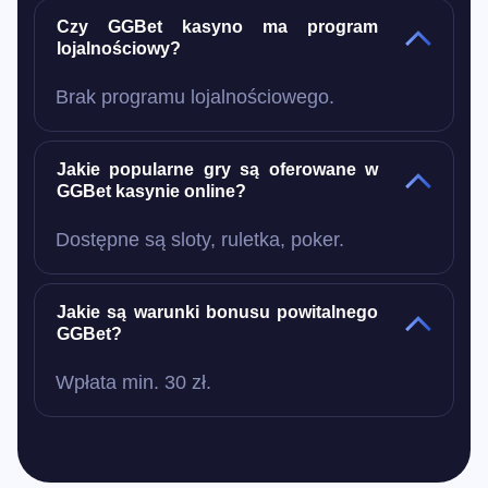
Czy GGBet kasyno ma program
lojalnościowy?
Brak programu lojalnościowego.
Jakie popularne gry są oferowane w
GGBet kasynie online?
Dostępne są sloty, ruletka, poker.
Jakie są warunki bonusu powitalnego
GGBet?
Wpłata min. 30 zł.