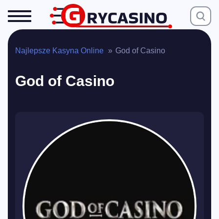
Najlepsze Kasyna Online
»
God of Casino
God of Casino