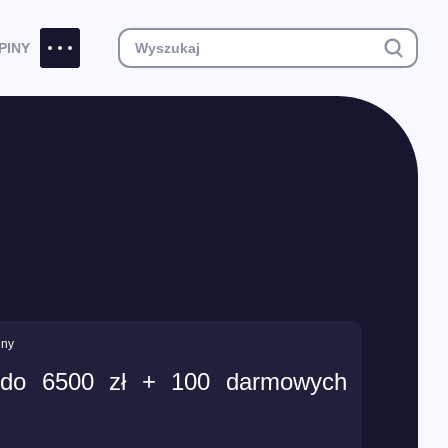
PINY
lny
do 6500 zł + 100 darmowych