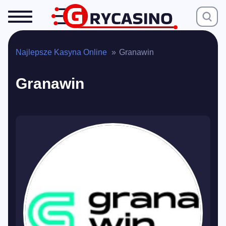
Najlepsze Kasyna Online
»
Granawin
Granawin