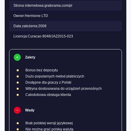
Strona internetowa
:
gratorama.com/pl
Owner
:
Hermione LTD
Data założenia
:
2008
Licencja
:
Curacao 8048/JAZ2015-023
Zalety
Bonus bez depozytu
Dużo popularnych metod płatniczych
Dostępne dla graczy z Polski
Witryna dostosowana do urządzeń przenośnych
Całodobowa obsługa klienta
Wady
Brak polskiej wersji językowej
Nie można grać polską walutą