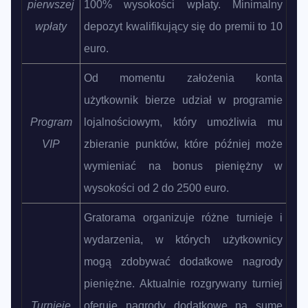
pierwszej
100% wysokości wpłaty. Minimalny
wpłaty
depozyt kwalifikujący się do premii to 10
euro.
Od momentu założenia konta
użytkownik bierze udział w programie
Program
lojalnościowym, który umożliwia mu
VIP
zbieranie punktów, które później może
wymieniać na bonus pieniężny w
wysokości od 2 do 2500 euro.
Gratorama organizuje różne turnieje i
wydarzenia, w których użytkownicy
mogą zdobywać dodatkowe nagrody
pieniężne. Aktualnie rozgrywany turniej
Turnieje
oferuje nagrody dodatkowe na sumę