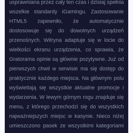
usprawniana przez cały ten czas i dzisiaj spełnia
wszelkie standardy iGamingu. Zastosowanie
HTML5 zapewniło, że automatycznie
dostosowuje się do dowolnych urządzeń
przenośnych. Witryna adaptuje się w locie do
wielkości ekranu urządzenia, co sprawia, że
Gratorama opinie są głównie pozytywne. Już od
pierwszych chwil w serwisie ma się dostęp do
praktycznie każdego miejsca. Na głównym polu
wyświetlają się wszystkie aktualne promocje i
wydarzenia. W lewym górnym rogu znajduje się
menu, z którego przechodzi się do wszystkich
najważniejszych miejsc w kasynie. Nieco niżej
umieszczono pasek ze wszystkimi kategoriami