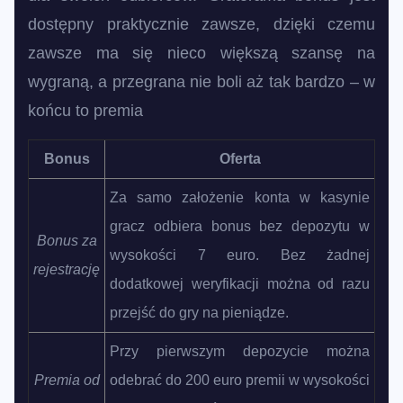
dostępny praktycznie zawsze, dzięki czemu
zawsze ma się nieco większą szansę na
wygraną, a przegrana nie boli aż tak bardzo – w
końcu to premia
Bonus
Oferta
Za samo założenie konta w kasynie
gracz odbiera bonus bez depozytu w
Bonus za
wysokości 7 euro. Bez żadnej
rejestrację
dodatkowej weryfikacji można od razu
przejść do gry na pieniądze.
Przy pierwszym depozycie można
Premia od
odebrać do 200 euro premii w wysokości