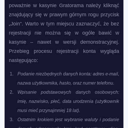
poważnie w kasynie Gratorama należy kliknąć
znajdujący się w prawym górnym rogu przycisk
„Join”. Warto w tym miejscu zaznaczyć, że bez
rejestracji nie można się w ogóle bawić w
kasynie – nawet w wersji demonstracyjnej.
Przebieg procesu rejestracji konta wygląda
następująco:
Podanie niezbędnych danych konta: adres e-mail,
nazwa użytkownika, hasło, oraz numer telefonu.
Wpisanie podstawowych danych osobowych:
imię, nazwisko, płeć, data urodzenia (użytkownik
musi mieć przynajmniej 18 lat).
Ostatnim krokiem jest wybranie waluty i podanie