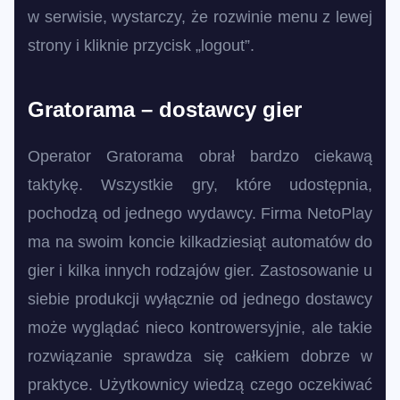
w serwisie, wystarczy, że rozwinie menu z lewej
strony i kliknie przycisk „logout”.
Gratorama – dostawcy gier
Operator Gratorama obrał bardzo ciekawą
taktykę. Wszystkie gry, które udostępnia,
pochodzą od jednego wydawcy. Firma NetoPlay
ma na swoim koncie kilkadziesiąt automatów do
gier i kilka innych rodzajów gier. Zastosowanie u
siebie produkcji wyłącznie od jednego dostawcy
może wyglądać nieco kontrowersyjnie, ale takie
rozwiązanie sprawdza się całkiem dobrze w
praktyce. Użytkownicy wiedzą czego oczekiwać