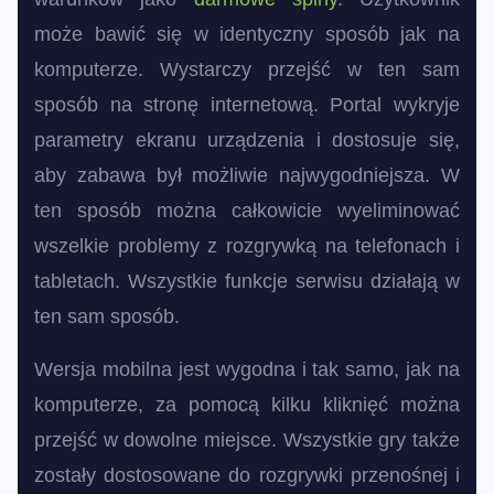
może bawić się w identyczny sposób jak na
komputerze. Wystarczy przejść w ten sam
sposób na stronę internetową. Portal wykryje
parametry ekranu urządzenia i dostosuje się,
aby zabawa był możliwie najwygodniejsza. W
ten sposób można całkowicie wyeliminować
wszelkie problemy z rozgrywką na telefonach i
tabletach. Wszystkie funkcje serwisu działają w
ten sam sposób.
Wersja mobilna jest wygodna i tak samo, jak na
komputerze, za pomocą kilku kliknięć można
przejść w dowolne miejsce. Wszystkie gry także
zostały dostosowane do rozgrywki przenośnej i