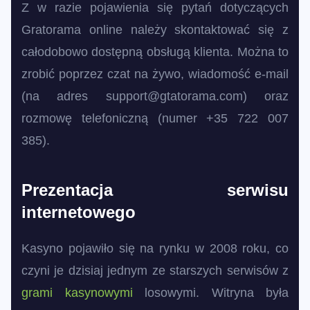
Z w razie pojawienia się pytań dotyczących
Gratorama online należy skontaktować się z
całodobowo dostępną obsługą klienta. Można to
zrobić poprzez czat na żywo, wiadomość e-mail
(na adres
support@gtatorama.com
) oraz
rozmowę telefoniczną (numer +35 722 007
385).
Prezentacja serwisu
internetowego
Kasyno pojawiło się na rynku w 2008 roku, co
czyni je dzisiaj jednym ze starszych serwisów z
grami kasynowymi
losowymi. Witryna była