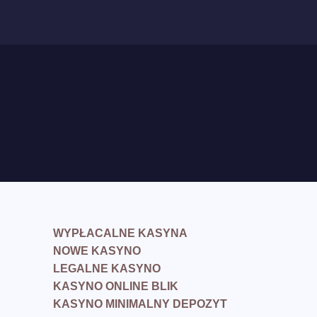
WYPŁACALNE KASYNA
NOWE KASYNO
LEGALNE KASYNO
KASYNO ONLINE BLIK
KASYNO MINIMALNY DEPOZYT