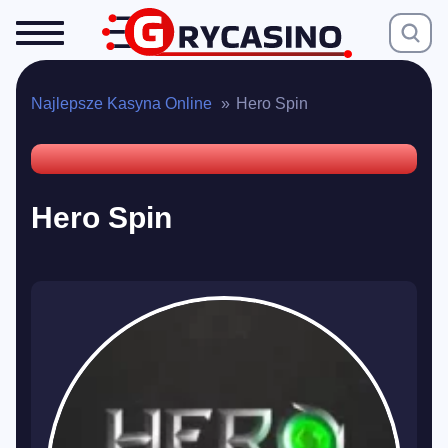
Najlepsze Kasyna Online
»
Hero Spin
Hero Spin