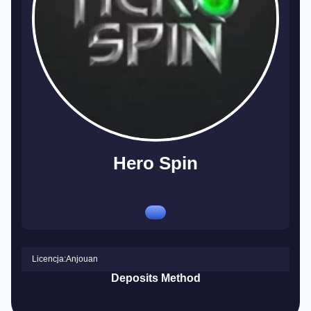
Hero Spin
Licencja
:
Anjouan
Deposits Method