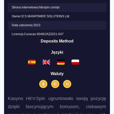
Strona internetowa
:
hitnspin.com/pl
Owner
:
ICS MANPOWER SOLUTIONS Ltd.
Data założenia
:
2023
Licencja
:
Curacao 8048/JAZ2021-047
Deposits Method
Języki
Waluty
Kasyno Hit’n’Spin ugruntowało swoją pozycję
dzięki fascynującym bonusom, ciekawym