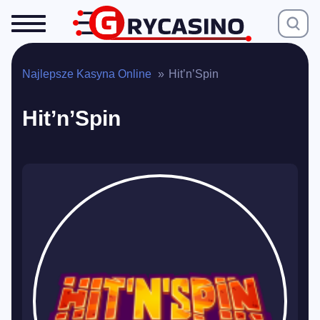
Najlepsze Kasyna Online
»
Hit’n’Spin
Hit’n’Spin