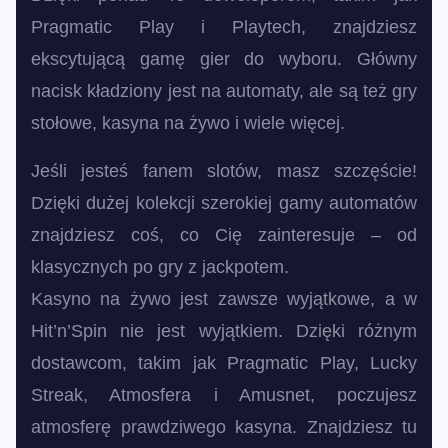
Pragmatic Play i Playtech, znajdziesz
ekscytującą gamę gier do wyboru. Główny
nacisk kładziony jest na automaty, ale są też gry
stołowe, kasyna na żywo i wiele więcej.
Jeśli jesteś fanem slotów, masz szczęście!
Dzięki dużej kolekcji szerokiej gamy automatów
znajdziesz coś, co Cię zainteresuje – od
klasycznych po gry z jackpotem.
Kasyno na żywo jest zawsze wyjątkowe, a w
Hit’n’Spin nie jest wyjątkiem. Dzięki różnym
dostawcom, takim jak Pragmatic Play, Lucky
Streak, Atmosfera i Amusnet, poczujesz
atmosferę prawdziwego kasyna. Znajdziesz tu