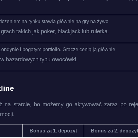
czeniem na rynku stawia głównie na gry na żywo.
grach takich jak poker, blackjack lub ruletka.
Londynie i bogatym portfolio. Gracze cenią ją głównie
ów hazardowych typu owocówki.
line
ż na starcie, bo możemy go aktywować zaraz po rejes
mocji.
Bonus za 1. depozyt
Bonus za 2. depozy