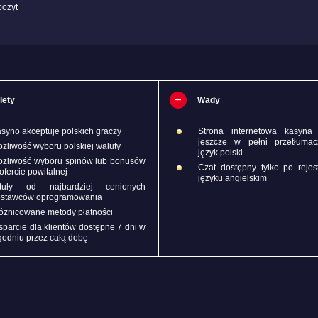
pozyt
lety
Wady
syno akceptuje polskich graczy
Strona internetowa kasyna 
jeszcze w pełni przetłuma
żliwość wyboru polskiej waluty
język polski
żliwość wyboru spinów lub bonusów
Czat dostępny tylko po rejest
ofercie powitalnej
języku angielskim
ytuły od najbardziej cenionych
ostawców oprogramowania
óżnicowane metody płatności
parcie dla klientów dostępne 7 dni w
godniu przez całą dobę