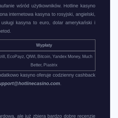
aufanie wśród użytkowników. Hotline kasyno
ona internetowa kasyna to rosyjski, angielski,
 usługi kasyna to euro, dolar amerykański i
etod.
Wypłaty
rill, EcoPayz, QIWI, Bitcoin, Yandex Money, Much
Better, Piastrix
datkowo kasyno oferuje codzienny cashback
upport@hotlinecasino.com
.
rdową, ale już zbiera bardzo dobre recenzje