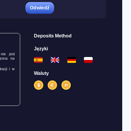
Odwiedź
Deposits Method
Języki
nie jest
czona na
racji i w
Waluty