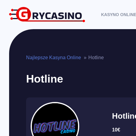
KASYNO ONLIN
Najlepsze Kasyna Online
»
Hotline
Hotline
Hotlin
10€