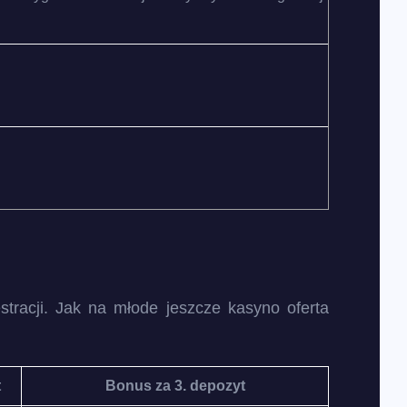
tracji. Jak na młode jeszcze kasyno oferta
t
Bonus za 3. depozyt