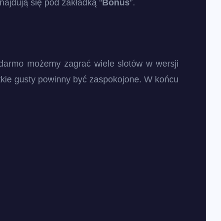
ajdują się pod zakładką “
Bonus
”.
za darmo możemy zagrać wiele slotów w wersji
stkie gusty powinny być zaspokojone. W końcu