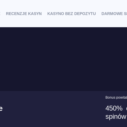
E
RECENZJE KASYN
KASYNO BEZ DEPOZYTU
DARMOWE S
Bonus powita
e
450% 
spinów