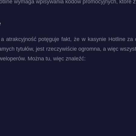
otline wymaga wpisywania kodów promocyjnych, które zn
e
, a atrakcyjność potęguje fakt, że w kasynie Hotline 
samych tytułów, jest rzeczywiście ogromna, a więc wszy
eloperów. Można tu, więc znaleźć: