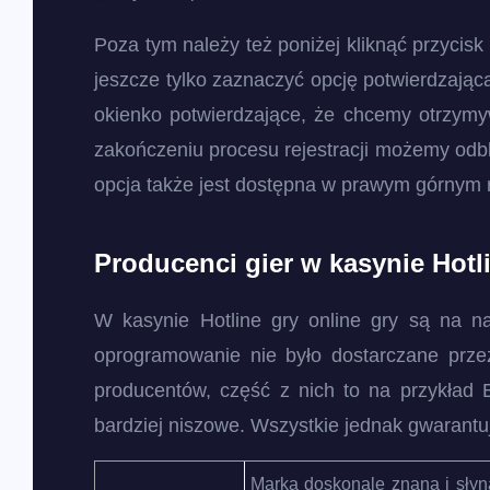
Poza tym należy też poniżej kliknąć przycis
jeszcze tylko zaznaczyć opcję potwierdzając
okienko potwierdzające, że chcemy otrzymy
zakończeniu procesu rejestracji możemy od
opcja także jest dostępna w prawym górnym r
Producenci gier w kasynie Hotl
W kasynie Hotline gry online gry są na n
oprogramowanie nie było dostarczane przez
producentów, część z nich to na przykład 
bardziej niszowe. Wszystkie jednak gwarantu
Marka doskonale znana i słyną