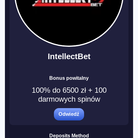
IntellectBet
Bonus powitalny
100% do 6500 zł + 100
darmowych spinów
Odwiedź
Deposits Method