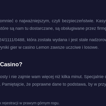
nieć o najważniejszym, czyli bezpieczeństwie. Kasyn
 które są nam tu dostarczane, są obsługiwane przez firm
4/1111/0488, która została wydana i jest stale nadzo
yniki gier w casino Lemon zawsze uczciwe i losowe.
 Casino?
rosty i nie zajmie wam więcej niż kilka minut. Specjalni
ję. Pamiętajcie, że poprawne dane to podstawa, by w p
k rejestracji w prawym górnym rogu.