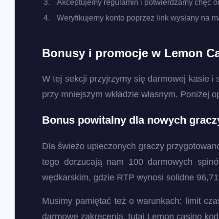
Akceptujemy regulamin i potwierdzamy chęć 
Weryfikujemy konto poprzez link wysłany na m
Bonusy i promocje w Lemon C
W tej sekcji przyjrzymy się darmowej kasie 
przy mniejszym wkładzie własnym. Poniżej op
Bonus powitalny dla nowych gracz
Dla świeżo upieczonych graczy przygotowano 
tego dorzucają nam 100 darmowych spinó
wędkarskim, gdzie RTP wynosi solidne 96,71
Musimy pamiętać też o warunkach: limit cza
darmowe zakręcenia, tutaj Lemon casino kod