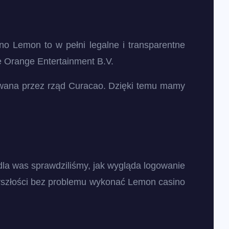
o Lemon to w pełni legalne i transparentne
ę Orange Entertainment B.V.
rowana przez rząd Curacao. Dzięki temu mamy
e dla was sprawdziliśmy, jak wygląda logowanie
rzyszłości bez problemu wykonać Lemon casino