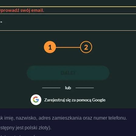
 imię, nazwisko, adres zamieszkania oraz numer telefonu.
ępny jest polski złoty).