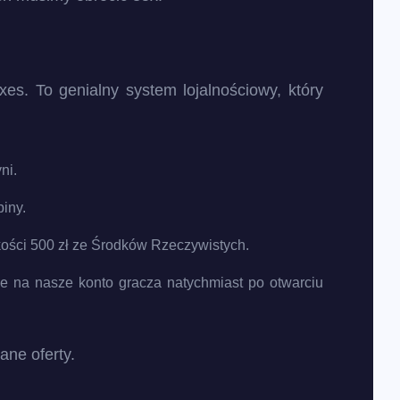
xes. To genialny system lojalnościowy, który
ni.
iny.
ości 500 zł ze Środków Rzeczywistych.
e na nasze konto gracza natychmiast po otwarciu
ne oferty.