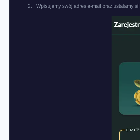
Wpisujemy swój adres e-mail oraz ustalamy sil