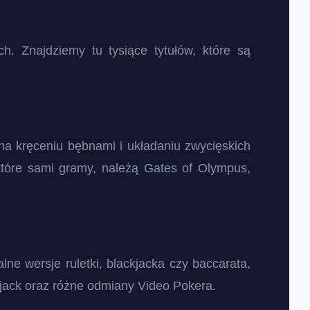
h. Znajdziemy tu tysiące tytułów, które są
na kręceniu bębnami i układaniu zwycięskich
które sami gramy, należą Gates of Olympus,
ualne wersje ruletki, blackjacka czy baccarata,
kjack oraz różne odmiany Video Pokera.