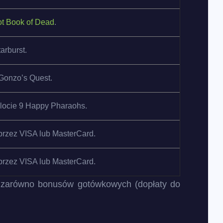
ot Book of Dead
.
arburst.
Gonzo’s Quest.
slocie 9 Happy Pharaohs.
przez VISA lub MasterCard.
przez VISA lub MasterCard.
o zarówno bonusów gotówkowych (dopłaty do