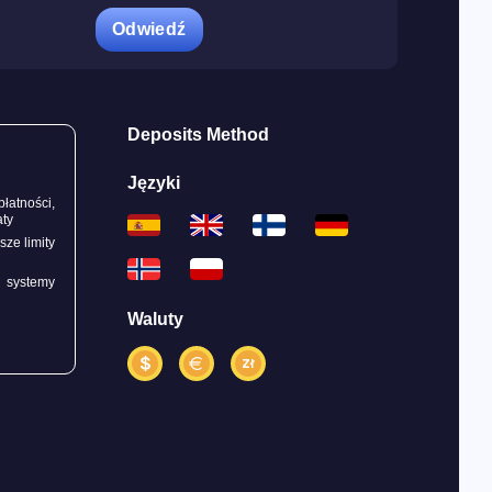
Odwiedź
Deposits Method
Języki
łatności,
aty
sze limity
 systemy
Waluty