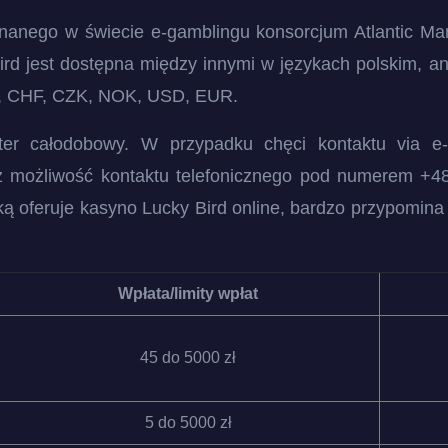
znanego w świecie e-gamblingu konsorcjum Atlantic M
rd jest dostępna między innymi w językach polskim, an
LN, CHF, CZK, NOK, USD, EUR.
ter całodobowy. W przypadku chęci kontaktu via 
też możliwość kontaktu telefonicznego pod numerem +4
jaką oferuje kasyno Lucky Bird online, bardzo przypomina
Wpłata/limity wpłat
45 do 5000 zł
5 do 5000 zł