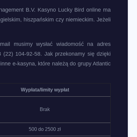
anagement B.V. Kasyno Lucky Bird online ma
gielskim, hiszpańskim czy niemieckim. Jeżeli
e-mail musimy wysłać wiadomość na adres
8 (22) 104-92-58. Jak przekonamy się dzięki
 inne e-kasyna, które należą do grupy Atlantic
Wypłata/limity wypłat
Brak
500 do 2500 zł