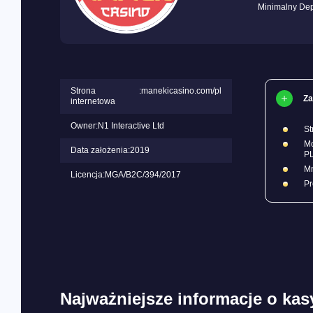
Minimalny De
Strona
:
manekicasino.com/pl
Za
internetowa
Owner
:
N1 Interactive Ltd
St
M
Data założenia
:
2019
P
Mn
Licencja
:
MGA/B2C/394/2017
Pr
Najważniejsze informacje o kas