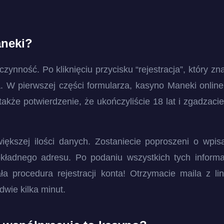
aneki?
zynność. Po kliknięciu przycisku “rejestracja”, który zna
ta. W pierwszej części formularza, kasyno Maneki onlin
akże potwierdzenie, że ukończyliście 18 lat i zgadzaci
szej ilości danych. Zostaniecie poproszeni o wpisan
ładnego adresu. Po podaniu wszystkich tych informac
a procedura rejestracji konta! Otrzymacie maila z li
dwie kilka minut.