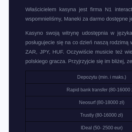
Właścicielem kasyna jest firma N1 interac
wspomnieliśmy, Maneki za darmo dostępne jest
Kasyno swoją witrynę udostępnia w językac
posługujecie się na co dzień naszą rodzim
ZAR, JPY, HUF. Oczywiście musicie też wie
polskiego gracza. Przyjrzyjcie się im bliżej, 
Depozytu (min. i maks.)
Rapid bank transfer (80-16000 
Neosurf (80-18000 zł)
Trustly (80-16000 zł)
IDeal (50- 2500 eur)