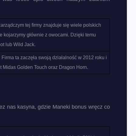
ządczym tej firmy znajduje się wiele polskich
re kojarzymy głównie z owocami. Dzięki temu
ot lub Wild Jack.
 Firma ta zaczęła swoją działalność w 2012 roku i
ot Midas Golden Touch oraz Dragon Horn.
zez nas kasyna, gdzie Maneki bonus wręcz co