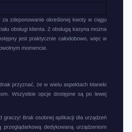
y
za zdeponowanie określonej kwoty w ciągu
ału obsługi klienta. Z obsługą kasyna można
dostępny jest praktycznie całodobowo, więc w
 dowolnym momencie.
ednak przyznać, że w wielu aspektach Maneki
.com. Wszystkie opcje dostępne są po lewej
 graczy! Brak osobnej aplikacji dla urządzeń
sją przeglądarkową dedykowaną urządzeniom