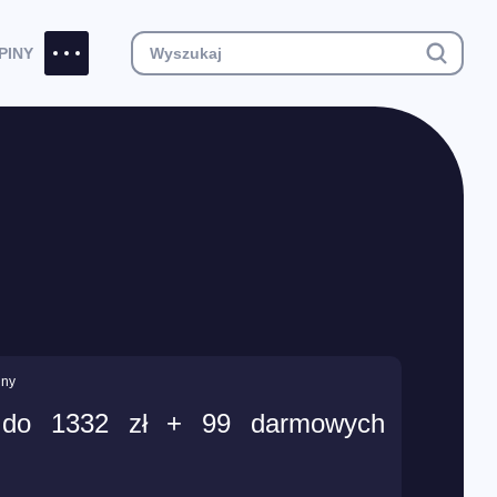
PINY
lny
do 1332 zł + 99 darmowych