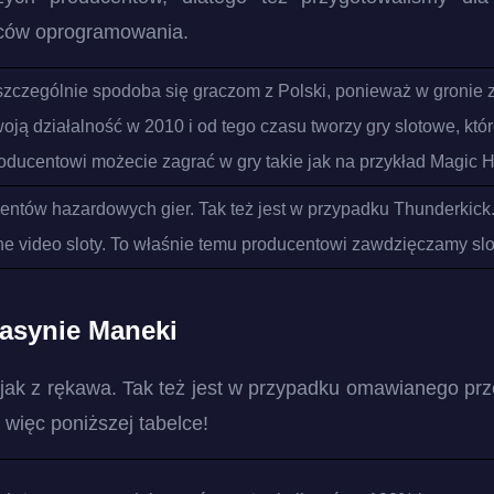
awców oprogramowania.
czególnie spodoba się graczom z Polski, ponieważ w gronie zar
ją działalność w 2010 i od tego czasu tworzy gry slotowe, któ
oducentowi możecie zagrać w gry takie jak na przykład Magic H
entów hazardowych gier. Tak też jest w przypadku Thunderkick.
e video sloty. To właśnie temu producentowi zawdzięczamy sl
asynie Maneki
jak z rękawa. Tak też jest w przypadku omawianego pr
ę więc poniższej tabelce!