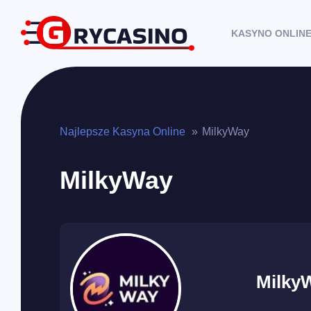
KASYNO ONLIN
Najlepsze Kasyna Online
»
MilkyWay
MilkyWay
Milky