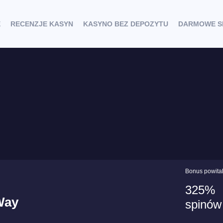
E
RECENZJE KASYN
KASYNO BEZ DEPOZYTU
DARMOWE S
Bonus powita
325% 
Way
spinów