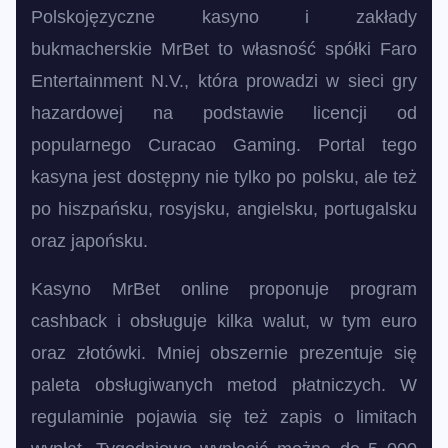
Polskojęzyczne kasyno i zakłady
bukmacherskie MrBet to własność spółki Faro
Entertainment N.V., która prowadzi w sieci gry
hazardowej na podstawie licencji od
popularnego Curacao Gaming. Portal tego
kasyna jest dostępny nie tylko po polsku, ale też
po hiszpańsku, rosyjsku, angielsku, portugalsku
oraz japońsku.
Kasyno MrBet online proponuje program
cashback i obsługuje kilka walut, w tym euro
oraz złotówki. Mniej obszernie prezentuje się
paleta obsługiwanych metod płatniczych. W
regulaminie pojawia się też zapis o limitach