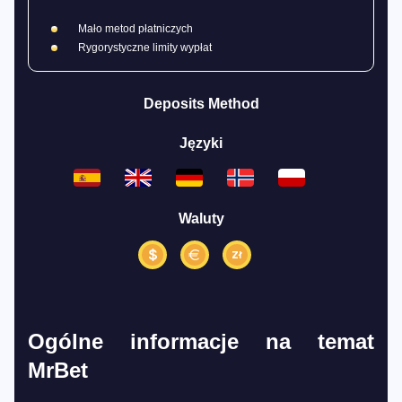
Mało metod płatniczych
Rygorystyczne limity wypłat
Deposits Method
Języki
Waluty
Ogólne informacje na temat
MrBet