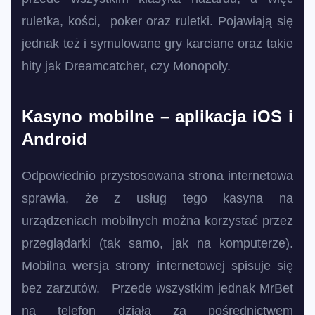
ruletka, kości, poker oraz ruletki. Pojawiają się
jednak też i symulowane gry karciane oraz takie
hity jak Dreamcatcher, czy Monopoly.
Kasyno mobilne – aplikacja iOS i
Android
Odpowiednio przystosowana strona internetowa
sprawia, że z usług tego kasyna na
urządzeniach mobilnych można korzystać przez
przeglądarki (tak samo, jak na komputerze).
Mobilna wersja strony internetowej spisuje się
bez zarzutów. Przede wszystkim jednak MrBet
na telefon działa za pośrednictwem