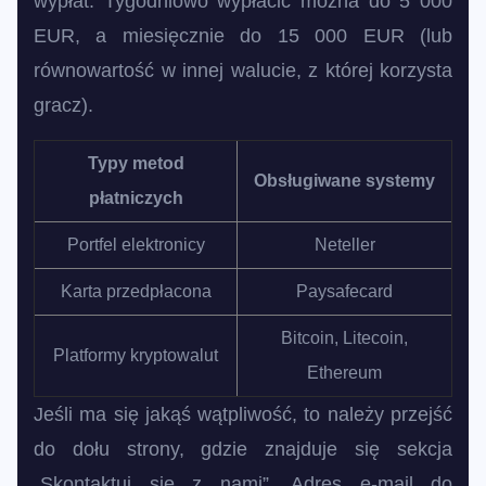
wypłat. Tygodniowo wypłacić można do 5 000
EUR, a miesięcznie do 15 000 EUR (lub
równowartość w innej walucie, z której korzysta
gracz).
Typy metod
Obsługiwane systemy
płatniczych
Portfel elektronicy
Neteller
Karta przedpłacona
Paysafecard
Bitcoin, Litecoin,
Platformy kryptowalut
Ethereum
Jeśli ma się jakąś wątpliwość, to należy przejść
do dołu strony, gdzie znajduje się sekcja
„Skontaktuj się z nami”. Adres e-mail do