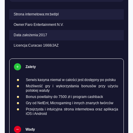
Strona internetowa
:
mr.bet/pl
Owner
:
Faro Entertainment N.V.
Data założenia
:
2017
Licencja
:
Curacao 1668/JAZ
Zalety
Serwis kasyna niemal w całości jest dostępny po polsku
Możliwość gry i wykorzystania bonusów przy użyciu
polskiej waluty
Bonus powitalny do 7500 zł i program cashback
Gry od NetEnt, Microgaming i innych znanych twórców
Przejrzysta i intuicyjna strona internetowa oraz aplikacja
iOS i Android
Wady