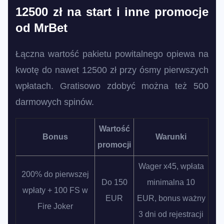
12500 zł na start i inne promocje
od MrBet
Łączna wartość pakietu powitalnego opiewa na
kwotę do nawet 12500 zł przy ósmy pierwszych
wpłatach. Gratisowo zdobyć można też 500
darmowych spinów.
Wartość
Bonus
Warunki
promocji
Wager x45, wpłata
200% do pierwszej
Do 150
minimalna 10
wpłaty + 100 FS w
EUR
EUR, bonus ważny
Fire Joker
3 dni od rejestracji