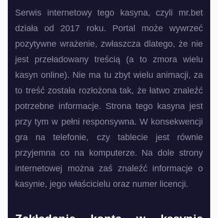
Serwis internetowy tego kasyna, czyli mr.bet
działa od 2017 roku. Portal może wywrzeć
pozytywne wrażenie, zwłaszcza dlatego, że nie
jest przeładowany treścią (a to zmora wielu
kasyn online). Nie ma tu zbyt wielu animacji, za
to treść została rozłożona tak, że łatwo znaleźć
potrzebne informacje. Strona tego kasyna jest
przy tym w pełni responsywna. W konsekwencji
gra na telefonie, czy tablecie jest równie
przyjemna co na komputerze. Na dole strony
internetowej można zaś znaleźć informacje o
kasynie, jego właścicielu oraz numer licencji.