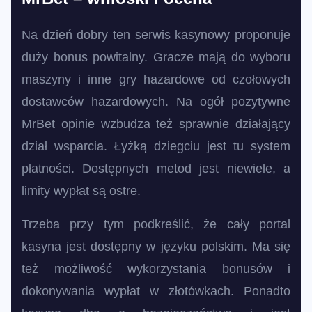
Na dzień dobry ten serwis kasynowy proponuje
duży bonus powitalny. Gracze mają do wyboru
maszyny i inne gry hazardowe od czołowych
dostawców hazardowych. Na ogół pozytywne
MrBet opinie wzbudza też sprawnie działający
dział wsparcia. Łyżką dziegciu jest tu system
płatności. Dostępnych metod jest niewiele, a
limity wypłat są ostre.
Trzeba przy tym podkreślić, że cały portal
kasyna jest dostępny w języku polskim. Ma się
też możliwość wykorzystania bonusów i
dokonywania wypłat w złotówkach. Ponadto