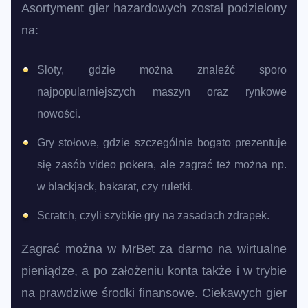
Asortyment gier hazardowych został podzielony
na:
Sloty, gdzie można znaleźć sporo
najpopularniejszych maszyn oraz rynkowe
nowości.
Gry stołowe, gdzie szczególnie bogato prezentuje
się zasób video pokera, ale zagrać też można np.
w blackjack, bakarat, czy ruletki.
Scratch, czyli szybkie gry na zasadach zdrapek.
Zagrać można w MrBet za darmo na wirtualne
pieniądze, a po założeniu konta także i w trybie
na prawdziwe środki finansowe. Ciekawych gier