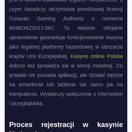
czym świadczy otrzymanie prestiżowej licencji
Curacao Gaming Authority o numerze
8048/JAZ2017-067. To właśnie oficjalne
uprawnienie gwarantuje funkcjonowanie kasyna
jako legalnej platformy hazardowej w obszarze
krajów Unii Europejskiej.
Kasyno online Polska
dobrze też sprawdza się w wersji mobilnej. Co
prawda nie posiada aplikacji, ale działać będzie
na smartfonie lub tablecie tak samo jak na
komputerze. Wystarczy połączenie z internetem
i przeglądarka.
Proces rejestracji w kasynie