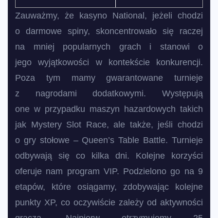
Zauważmy, że kasyno National, jeżeli chodzi
o darmowe spiny, skoncentrowało się raczej
na mniej popularnych grach i stanowi o
jego wyjątkowości w kontekście konkurencji.
Poza tym mamy gwarantowane turnieje
z nagrodami dodatkowymi. Występują
one w przypadku maszyn hazardowych takich
jak Mystery Slot Race, ale także, jeśli chodzi
o gry stołowe – Queen’s Table Battle. Turnieje
odbywają się co kilka dni. Kolejne korzyści
oferuje nam program VIP. Podzielono go na 9
etapów, które osiągamy, zdobywając kolejne
punkty XP, co oczywiście zależy od aktywności