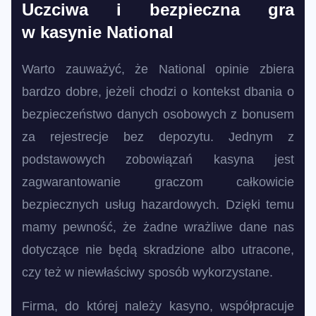
Uczciwa i bezpieczna gra
w kasynie National
Warto zauważyć, że National opinie zbiera
bardzo dobre, jeżeli chodzi o kontekst dbania o
bezpieczeństwo danych osobowych z bonusem
za rejestrecje bez depozytu. Jednym z
podstawowych zobowiązań kasyna jest
zagwarantowanie graczom całkowicie
bezpiecznych usług hazardowych. Dzięki temu
mamy pewność, że żadne wrażliwe dane nas
dotyczące nie będą skradzione albo utracone,
czy też w niewłaściwy sposób wykorzystane.
Firma, do której należy kasyno, współpracuje