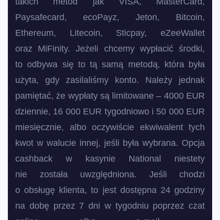
takich metod jak VISA, MasterCard,
Paysafecard, ecoPayz, Jeton, Bitcoin,
Ethereum, Litecoin, Sticpay, eZeeWallet
oraz MiFinity. Jeżeli chcemy wypłacić środki,
to odbywa się to tą samą metodą, która była
użyta, gdy zasilaliśmy konto. Należy jednak
pamiętać, że wypłaty są limitowane – 4000 EUR
dziennie, 16 000 EUR tygodniowo i 50 000 EUR
miesięcznie, albo oczywiście ekwiwalent tych
kwot w walucie innej, jeśli była wybrana. Opcja
cashback w kasynie National niestety
nie została uwzględniona. Jeśli chodzi
o obsługę klienta, to jest dostępna 24 godziny
na dobę przez 7 dni w tygodniu poprzez czat