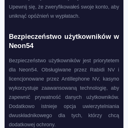
Upewnij się, że zweryfikowałeś swoje konto, aby
uniknąć opóźnień w wypłatach.
Bezpieczeństwo użytkowników w
Neon54
Bezpieczeństwo użytkowników jest priorytetem
dla Neon54. Obsługiwane przez Rabidi NV i
licencjonowane przez Antillephone NV, kasyno
wykorzystuje zaawansowaną technologię, aby
zapewnić prywatność danych użytkowników.
Dodatkowo istnieje opcja uwierzytelniania
dwuskładnikowego dla tych, którzy chcą
dodatkowej ochrony.