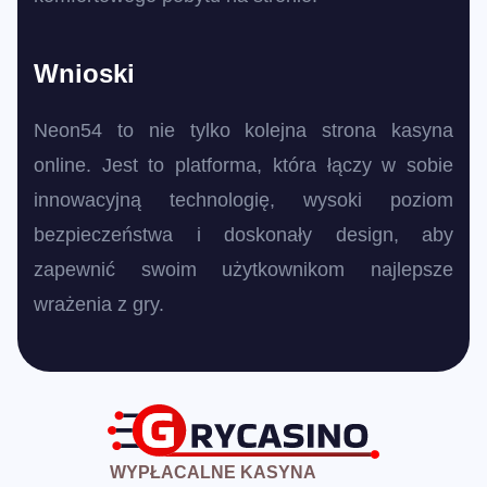
Wnioski
Neon54 to nie tylko kolejna strona kasyna
online. Jest to platforma, która łączy w sobie
innowacyjną technologię, wysoki poziom
bezpieczeństwa i doskonały design, aby
zapewnić swoim użytkownikom najlepsze
wrażenia z gry.
WYPŁACALNE KASYNA