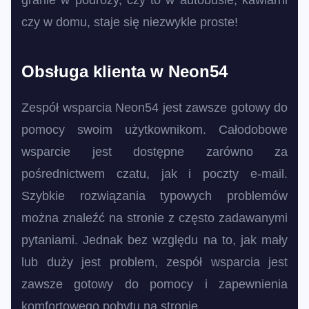
granie w podróży, czy to w autobusie, kawiarni
czy w domu, staje się niezwykle proste!
Obsługa klienta w Neon54
Zespół wsparcia Neon54 jest zawsze gotowy do
pomocy swoim użytkownikom. Całodobowe
wsparcie jest dostępne zarówno za
pośrednictwem czatu, jak i poczty e-mail.
Szybkie rozwiązania typowych problemów
można znaleźć na stronie z często zadawanymi
pytaniami. Jednak bez względu na to, jak mały
lub duży jest problem, zespół wsparcia jest
zawsze gotowy do pomocy i zapewnienia
komfortowego pobytu na stronie.