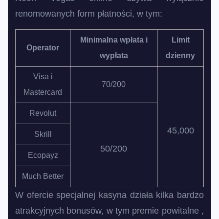
renomowanych form płatności, w tym:
Minimalna wpłata i
Limit
Operator
wypłata
dzienny
Visa i
70/200
Mastercard
Revolut
45,000
Skrill
50/200
Ecopayz
Much Better
W ofercie specjalnej kasyna działa kilka bardzo
atrakcyjnych bonusów, w tym premie powitalne ,