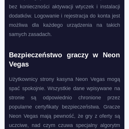
bez konieczności aktywacji wtyczek i instalacji
dodatków. Logowanie i rejestracja do konta jest
możliwa dla każdego urządzenia na takich
samych zasadach.
Bezpieczeństwo graczy w Neon
Vegas
Użytkownicy strony kasyna Neon Vegas mogą
spać spokojnie. Wszystkie dane wpisywane na
stronie są odpowiednio chronione przez
popularne certyfikaty bezpieczeństwa. Gracze
Neon Vegas mają pewność, że gry z oferty są
uczciwe, nad czym czuwa specjalny algorytm