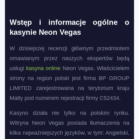
Wstęp i informacje ogólne o
kasynie Neon Vegas
W dzisiejszej recenzji głównym przedmiotem
omawianym przez naszych ekspertów będą
usługi
kasyna online
Neon Vegas. Właścicielem
strony na region polski jest firma BP GROUP
LIMITED zarejestrowana na terytorium kraju
Malty pod numerem rejestracji firmy C52434.
Kasyno działa nie tylko na polskim rynku.
Witryna Neon Vegas posiada tłumaczenia na
kilka najważniejszych języków, w tym: Angielski,