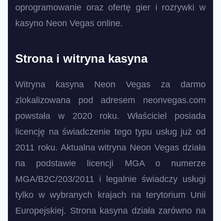
oprogramowanie oraz ofertę gier i rozrywki w
kasyno Neon Vegas online.
Strona i witryna kasyna
Witryna kasyna Neon Vegas za darmo
zlokalizowana pod adresem neonvegas.com
powstała w 2020 roku. Właściciel posiada
licencję na świadczenie tego typu usług już od
2011 roku. Aktualna witryna Neon Vegas działa
na podstawie licencji MGA o numerze
MGA/B2C/203/2011 i legalnie świadczy usługi
tylko w wybranych krajach na terytorium Unii
Europejskiej. Strona kasyna działa zarówno na