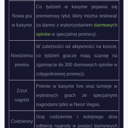
Co tydzień w kasynie pojawia się
Nowa gra
premierowy tytuł, który można testować
w kasynie
za darmo z wykorzystaniem
darmowych
spinów
w specjalnej promocji.
W zależności od aktywności na koncie,
Niedzielna
co tydzień gracze mają szansę na
premia
zgarnięcie do 300 darmowych spinów w
cotygodniowej promocji.
Premie w kasynie live oraz turnieje w
Zrzut
wybranych grach ze specjalnymi
nagród
nagrodami tylko w Neon Vegas.
Graj codziennie i kolejnego dnia
Codzienny
odbieraj nagrody w postaci darmowych