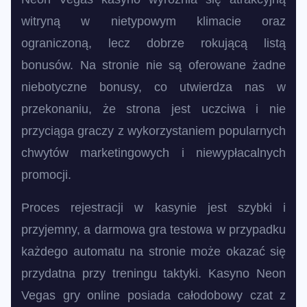
witryną w nietypowym klimacie oraz
ograniczoną, lecz dobrze rokującą listą
bonusów. Na stronie nie są oferowane żadne
niebotyczne bonusy, co utwierdza nas w
przekonaniu, że strona jest uczciwa i nie
przyciąga graczy z wykorzystaniem popularnych
chwytów marketingowych i niewypłacalnych
promocji.
Proces rejestracji w kasynie jest szybki i
przyjemny, a darmowa gra testowa w przypadku
każdego automatu na stronie może okazać się
przydatna przy treningu taktyki. Kasyno Neon
Vegas gry online posiada całodobowy czat z