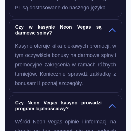
PL są dostosowane do naszego języka.
Czy w kasynie Neon Vegas są
darmowe spiny?
Kasyno oferuje kilka ciekawych promocji, w
tym oczywiście bonusy na darmowe spiny i
promocyjne zakręcenia w ramach różnych
turniejów. Koniecznie sprawdź zakładkę z
bonusami i poznaj szczegóły.
Czy Neon Vegas kasyno prowadzi
program lojalnościowy?
Wśród Neon Vegas opinie i informacji na