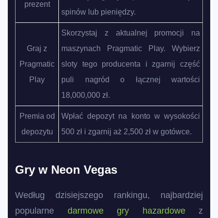
prezent
spinów lub pieniędzy.
Skorzystaj z aktualnej promocji na
Graj z
maszynach Pragmatic Play. Wybierz
Pragmatic
sloty tego producenta i zgarnij część
Play
puli nagród o łącznej wartości
18,000,000 zł.
Premia od
Wpłać depozyt na konto w wysokości
depozytu
500 zł i zgarnij aż 2,500 zł w gotówce.
Gry w Neon Vegas
Według dzisiejszego rankingu, najbardziej
popularne
darmowe gry hazardowe
z