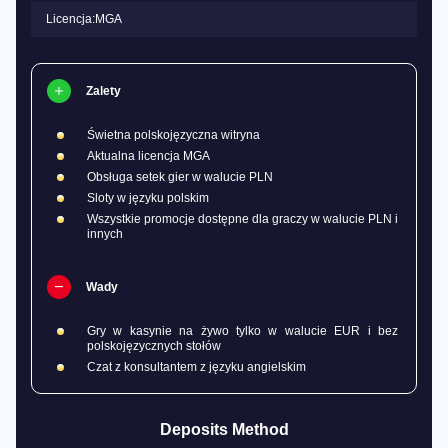
Licencja
:
MGA
Zalety
Świetna polskojęzyczna witryna
Aktualna licencja MGA
Obsługa setek gier w walucie PLN
Sloty w języku polskim
Wszystkie promocje dostępne dla graczy w walucie PLN i
innych
Wady
Gry w kasynie na żywo tylko w walucie EUR i bez
polskojęzycznych stołów
Czat z konsultantem z języku angielskim
Deposits Method