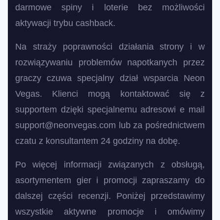
darmowe spiny i loterie bez możliwości
aktywacji trybu cashback.
Na straży poprawności działania strony i w
rozwiązywaniu problemów napotkanych przez
graczy czuwa specjalny dział wsparcia Neon
Vegas. Klienci mogą kontaktować się z
supportem dzięki specjalnemu adresowi e mail
support@neonvegas.com
lub za pośrednictwem
czatu z konsultantem 24 godziny na dobę.
Po więcej informacji związanych z obsługą,
asortymentem gier i promocji zapraszamy do
dalszej części recenzji. Poniżej przedstawimy
wszystkie aktywne promocje i omówimy