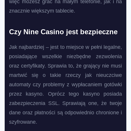
więc możesz grać na małym telefonie, jak i na
znacznie większym tablecie.
Czy Nine Casino jest bezpieczne
Jak najbardziej – jest to miejsce w pełni legalne,
posiadające wszelkie niezbędne zezwolenia
oraz certyfikaty. Sprawia to, że grający nie musi
martwić się o takie rzeczy jak nieuczciwe
automaty czy problemy z wypłacaniem gotówki
przez kasyno. Oprócz tego kasyno posiada
zabezpieczenia SSL. Sprawiają one, że twoje
dane oraz płatności są odpowiednio chronione i
szyfrowane.