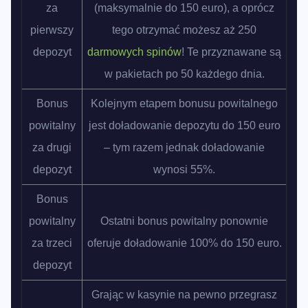
za
(maksymalnie do 150 euro), a oprócz
pierwszy
tego otrzymać możesz aż 250
depozyt
darmowych spinów
! Te przyznawane są
w pakietach po 50 każdego dnia.
Bonus
Kolejnym etapem bonusu powitalnego
powitalny
jest doładowanie depozytu do 150 euro
za drugi
– tym razem jednak doładowanie
depozyt
wynosi 55%.
Bonus
powitalny
Ostatni bonus powitalny ponownie
za trzeci
oferuje doładowanie 100% do 150 euro.
depozyt
Grając w kasynie na pewno przegrasz