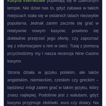
Kasyna internetowe
pojawiają się w zawrotnym
tempie. Nie dziwi nas to, gdyż zabawa w takich
miejscach stała się w ostatnich latach niezwykle
popularna. Jednak zanim zacznie się grać w
relatywnie nowym kasynie, powinno się
dokładnie przejrzeć jego ofertę, czy zapoznać
się z informacjami o nim w sieci. Tutaj z pomocą
przychodzimy my i nasza recenzja Nine Casino
kasyno.
Strona działa w języku polskim, ale także
angielskim, niemieckim, czeskim czy greckim –
będziesz mógł zatem grać w takim języku, który
znasz najlepiej. Podobnie jest z walutami, gdyż
kasyno przyjmuje złotówki, euro czy dolary. Na