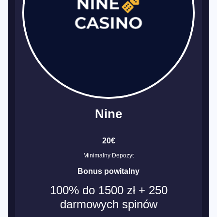
Nine
20€
Minimalny Depozyt
Bonus powitalny
100% do 1500 zł + 250
darmowych spinów