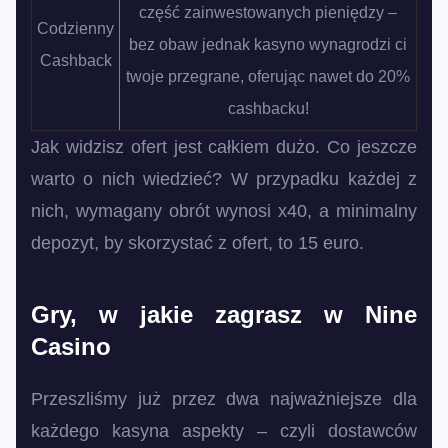
część zainwestowanych pieniędzy –
Codzienny
bez obaw jednak kasyno wynagrodzi ci
Cashback
twoje przegrane, oferując nawet do 20%
cashbacku!
Jak widzisz ofert jest całkiem dużo. Co jeszcze
warto o nich wiedzieć? W przypadku każdej z
nich, wymagany obrót wynosi x40, a minimalny
depozyt, by skorzystać z ofert, to 15 euro.
Gry, w jakie zagrasz w Nine
Casino
Przeszliśmy już przez dwa najważniejsze dla
każdego kasyna aspekty – czyli dostawców