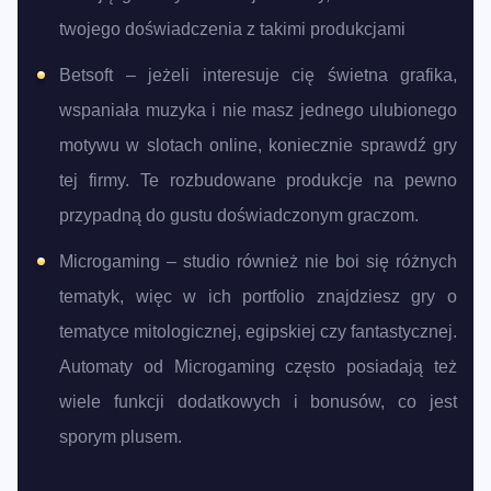
twojego doświadczenia z takimi produkcjami
Betsoft – jeżeli interesuje cię świetna grafika,
wspaniała muzyka i nie masz jednego ulubionego
motywu w slotach online, koniecznie sprawdź gry
tej firmy. Te rozbudowane produkcje na pewno
przypadną do gustu doświadczonym graczom.
Microgaming – studio również nie boi się różnych
tematyk, więc w ich portfolio znajdziesz gry o
tematyce mitologicznej, egipskiej czy fantastycznej.
Automaty od Microgaming często posiadają też
wiele funkcji dodatkowych i bonusów, co jest
sporym plusem.