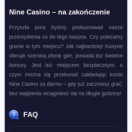
Nine Casino – na zakończenie
Przyszła pora byśmy podsumowali nasze
przemyślenia co do tego kasyna. Czy polecamy
granie w tym miejscu? Jak najbardziej! Kasyno
oferuje szeroką ofertę gier, posiada też świetne
bonusy. Jest też miejscem bezpiecznym, o
czym można się przekonać zakładając konto
Nine Casino za darmo – gdy już zaczniesz grać,
bez wątpienia wciągniesz się na długie godziny!
FAQ