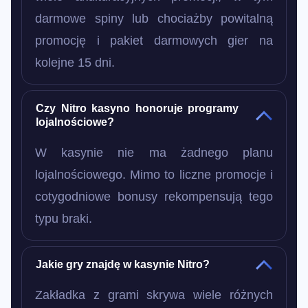
darmowe spiny lub chociażby powitalną
promocję i pakiet darmowych gier na
kolejne 15 dni.
Czy Nitro kasyno honoruje programy
lojalnościowe?
W kasynie nie ma żadnego planu
lojalnościowego. Mimo to liczne promocje i
cotygodniowe bonusy rekompensują tego
typu braki.
Jakie gry znajdę w kasynie Nitro?
Zakładka z grami skrywa wiele różnych