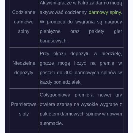
Aktywni gracze w Nitro za darmo mogą
Codzienne
aktywować codzienny
darmowy spiny
.
darmowe
W promocji do wygrania są nagrody
spiny
pieniężne oraz pakiety gier
bonusowych.
Przy okazji depozytu w niedzielę,
Niedzielne
gracze mogą liczyć na premię w
depozyty
postaci do 300 darmowych spinów w
każdy poniedziałek.
Cotygodniowa premiera nowej gry
Premierowe
otwiera szansę na wysokie wygrane z
sloty
pakietem darmowych spinów w nowym
automacie.