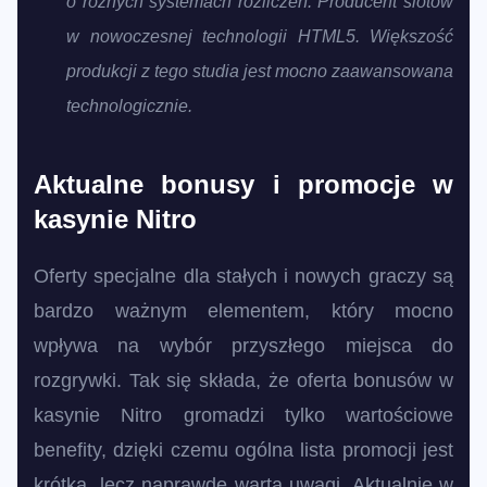
o różnych systemach rozliczeń. Producent slotów
w nowoczesnej technologii HTML5. Większość
produkcji z tego studia jest mocno zaawansowana
technologicznie.
Aktualne bonusy i promocje w
kasynie Nitro
Oferty specjalne dla stałych i nowych graczy są
bardzo ważnym elementem, który mocno
wpływa na wybór przyszłego miejsca do
rozgrywki. Tak się składa, że oferta bonusów w
kasynie Nitro gromadzi tylko wartościowe
benefity, dzięki czemu ogólna lista promocji jest
krótka, lecz naprawdę warta uwagi. Aktualnie w