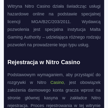
Witryna Nitro Casino działa świadcząc usługi
hazardowe online na podstawie specjalnej
licencji MGA/B2C/203/2011. Wydawcą
pozwolenia jest specjalna instytucja Malta
Gaming Authority – udzielająca różnego rodzaju
pozwoleń na prowadzenie tego typu usług.
Rejestracja w Nitro Casino
Podstawowym wymaganiem, aby przystąpić do
rozgrywki w Nitro
Casino
, jest obowiązek
założenia darmowego konta gracza wprost na
stronie głównej kasyna w zakładce Nitro
rejestracja. Proces rejestrowania w tej witrynie