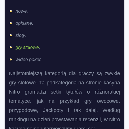
nowe,
opisane,
sloty,
gry stołowe
,
wideo poker.
Najistotniejszą kategorią dla graczy są zwykle
gry slotowe. Ta podkategoria na stronie kasyna
Nitro gromadzi setki tytułów o różnorakiej
tematyce, jak na przykład gry owocowe,
przygodowe, Jackpoty i tak dalej. Według
rankingu na dzień powstawania recenzji, w Nitro
kasyno najpopularniejszymi grami są: