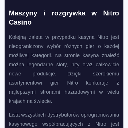
Maszyny i rozgrywka w Nitro
Casino
Kolejną zaletą w przypadku kasyna Nitro jest
nieograniczony wybór różnych gier o każdej
możliwej kategorii. Na stronie kasyna znaleźć
można legendarne sloty, hity oraz całkowicie
nowe produkcje. Dzięki szerokiemu
asortymentowi gier Nitro konkuruje z
najlepszymi stronami hazardowymi w wielu
krajach na świecie.
Lista wszystkich dystrybutorów oprogramowania
kasynowego współpracujących z Nitro jest