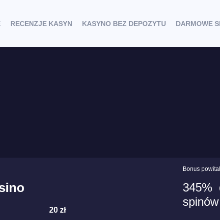
E
RECENZJE KASYN
KASYNO BEZ DEPOZYTU
DARMOWE S
Bonus powita
sino
345% 
spinów
20 zł