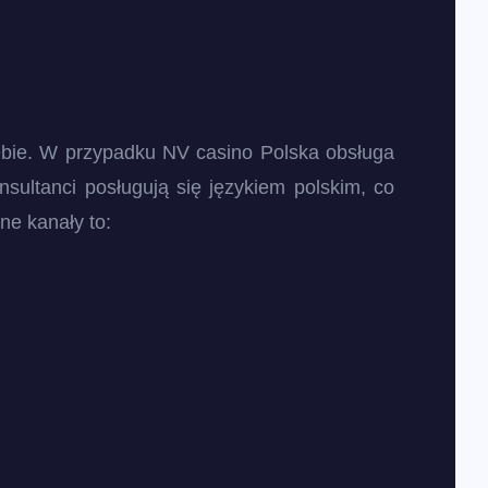
zebie. W przypadku NV casino Polska obsługa
nsultanci posługują się językiem polskim, co
ne kanały to: