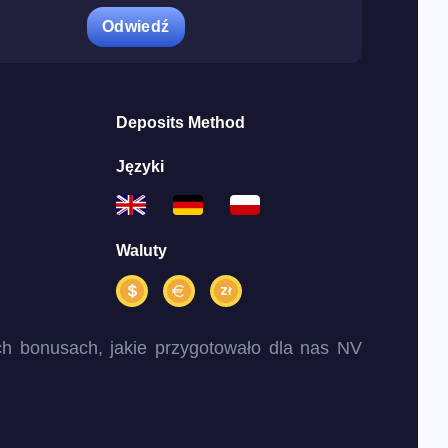
Odwiedź
Deposits Method
Języki
Waluty
ych bonusach, jakie przygotowało dla nas NV