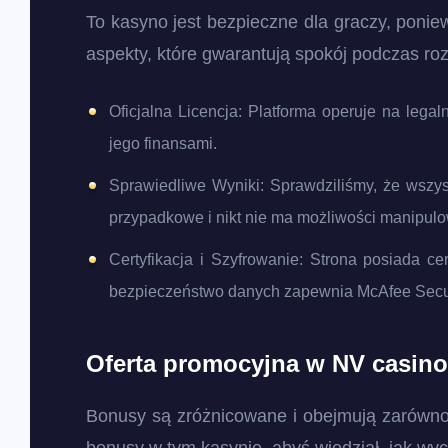
To kasyno jest bezpieczne dla graczy, ponie
aspekty, które gwarantują spokój podczas roz
Oficjalna Licencja: Platforma operuje na lega
jego finansami.
Sprawiedliwe Wyniki: Sprawdziliśmy, że wszys
przypadkowe i nikt nie ma możliwości manipulo
Certyfikacja i Szyfrowanie: Strona posiada c
bezpieczeństwo danych zapewnia McAfee Secur
Oferta promocyjna w NV casino
Bonusy są zróżnicowane i obejmują zarówno s