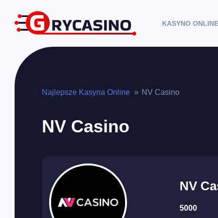
KASYNO ONLIN
Najlepsze Kasyna Online
»
NV Casino
NV Casino
NV Ca
5000