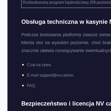
Rozbudowany program lojalnościowy (59 poziom
Obsługa techniczna w kasynie
Podczas testowania platformy zawsze zwraca
klienta stoi na wysokim poziomie, choć brak
znacznie ułatwia rozwiązywanie ewentualnych
Czat na żywo,
E-mail
support@nv.casino
,
FAQ.
Bezpieczeństwo i licencja NV c