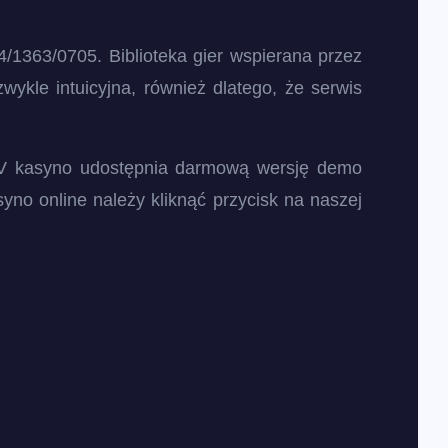
/1363/0705. Biblioteka gier wspierana przez
kle intuicyjna, również dlatego, że serwis
NV kasyno udostępnia darmową wersję demo
no online należy kliknąć przycisk na naszej