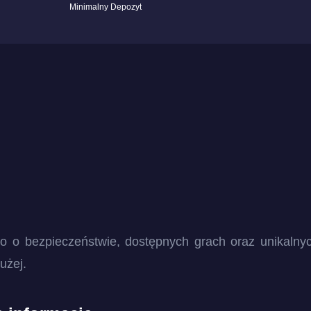
Minimalny Depozyt
go o bezpieczeństwie, dostępnych grach oraz unikaln
użej.