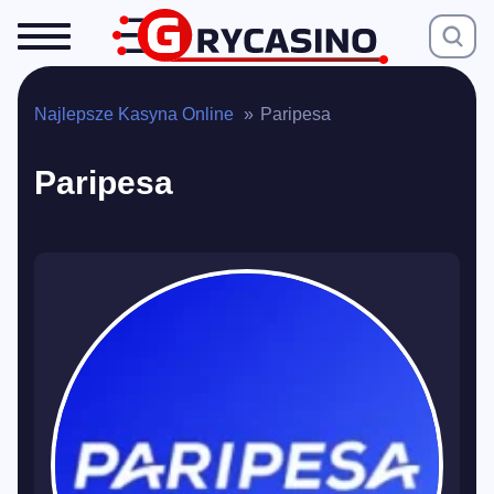
Najlepsze Kasyna Online
»
Paripesa
Paripesa