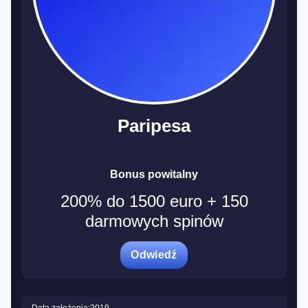
Paripesa
Bonus powitalny
200% do 1500 euro + 150
darmowych spinów
Odwiedź