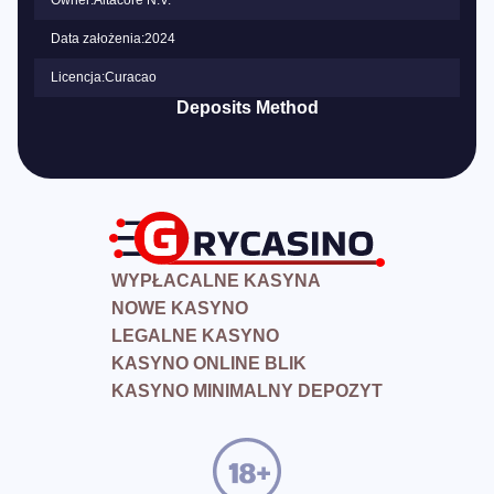
Owner
:
Altacore N.V.
Data założenia
:
2024
Licencja
:
Curacao
Deposits Method
WYPŁACALNE KASYNA
NOWE KASYNO
LEGALNE KASYNO
KASYNO ONLINE BLIK
KASYNO MINIMALNY DEPOZYT