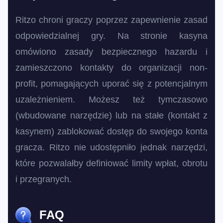
Ritzo chroni graczy poprzez zapewnienie zasad
odpowiedzialnej gry. Na stronie kasyna
omówiono zasady bezpiecznego hazardu i
zamieszczono kontakty do organizacji non-
profit, pomagających uporać się z potencjalnym
uzależnieniem. Możesz też tymczasowo
(wbudowane narzędzie) lub na stałe (kontakt z
kasynem) zablokować dostęp do swojego konta
gracza. Ritzo nie udostępniło jednak narzędzi,
które pozwalałby definiować limity wpłat, obrotu
i przegranych.
FAQ