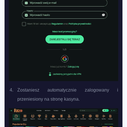
Zostaniesz automatycznie zalogowany i
przeniesiony na stronę kasyna.