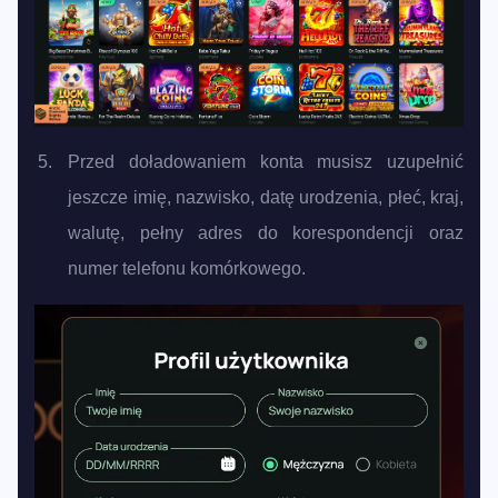
Przed doładowaniem konta musisz uzupełnić
jeszcze imię, nazwisko, datę urodzenia, płeć, kraj,
walutę, pełny adres do korespondencji oraz
numer telefonu komórkowego.