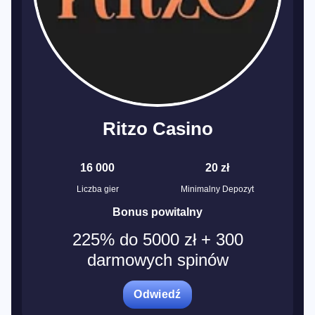
Ritzo Casino
16 000
20 zł
Liczba gier
Minimalny Depozyt
Bonus powitalny
225% do 5000 zł + 300
darmowych spinów
Odwiedź