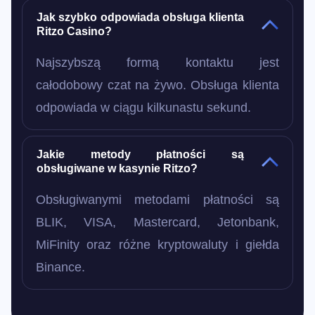
Jak szybko odpowiada obsługa klienta
Ritzo Casino?
Najszybszą formą kontaktu jest
całodobowy czat na żywo. Obsługa klienta
odpowiada w ciągu kilkunastu sekund.
Jakie metody płatności są
obsługiwane w kasynie Ritzo?
Obsługiwanymi metodami płatności są
BLIK, VISA, Mastercard, Jetonbank,
MiFinity oraz różne kryptowaluty i giełda
Binance.