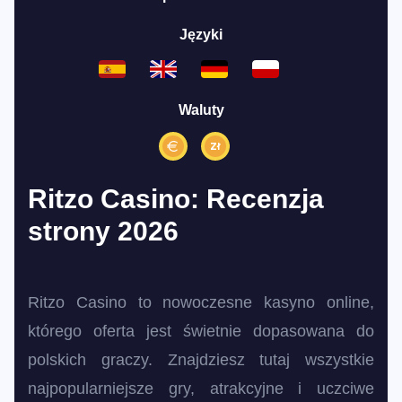
Języki
Waluty
Ritzo Casino: Recenzja
strony 2026
Ritzo Casino to nowoczesne kasyno online,
którego oferta jest świetnie dopasowana do
polskich graczy. Znajdziesz tutaj wszystkie
najpopularniejsze gry, atrakcyjne i uczciwe