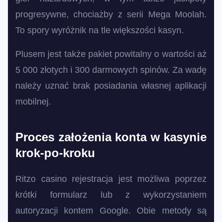
progresywne, chociażby z serii Mega Moolah.
To spory wyróżnik na tle większości kasyn.
Plusem jest także pakiet powitalny o wartości aż
5 000 złotych i 300 darmowych spinów. Za wadę
należy uznać brak posiadania własnej aplikacji
mobilnej.
Proces założenia konta w kasynie
krok-po-kroku
Ritzo casino rejestracja jest możliwa poprzez
krótki formularz lub z wykorzystaniem
autoryzacji kontem Google. Obie metody są