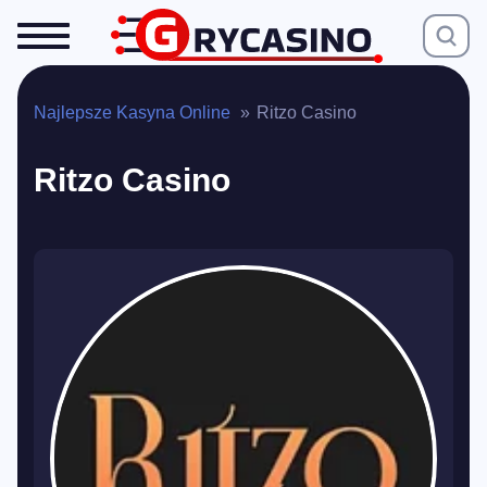
Najlepsze Kasyna Online
»
Ritzo Casino
Ritzo Casino