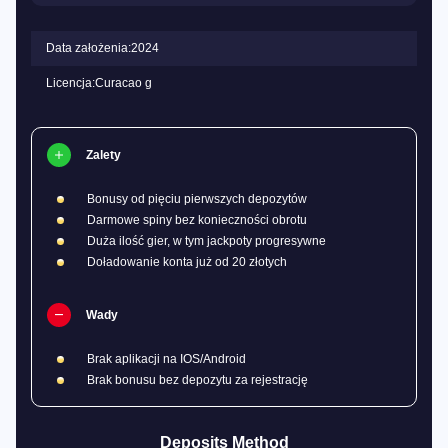
Data założenia
:
2024
Licencja
:
Curacao g
Zalety
Bonusy od pięciu pierwszych depozytów
Darmowe spiny bez konieczności obrotu
Duża ilość gier, w tym jackpoty progresywne
Doładowanie konta już od 20 złotych
Wady
Brak aplikacji na IOS/Android
Brak bonusu bez depozytu za rejestrację
Deposits Method