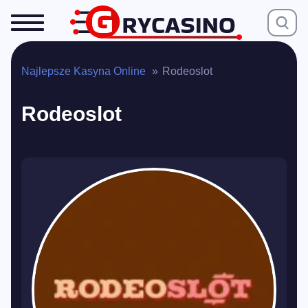
Najlepsze Kasyna Online
»
Rodeoslot
Rodeoslot